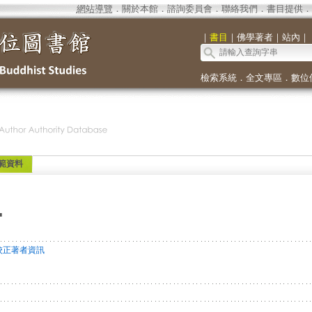
網站導覽
．
關於本館
．
諮詢委員會
．
聯絡我們
．
書目提供
．
｜
書目
｜
佛學著者
｜
站內
｜
檢索系統
．
全文專區
．
數位
範資料
.
校正著者資訊