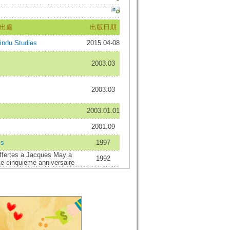
出處
出版日期
Hindu Studies
2015.04-08
2003.03
2003.03
2003.01.01
2001.09
cs
1997
ffertes a Jacques May a
1992
te-cinquieme anniversaire