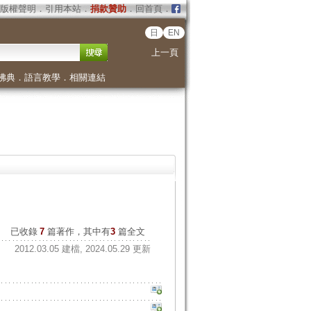
版權聲明
．
引用本站
．
捐款贊助
．
回首頁
．
日
EN
上一頁
佛典
．
語言教學
．
相關連結
已收錄
7
篇著作，其中有
3
篇全文
2012.03.05 建檔, 2024.05.29 更新