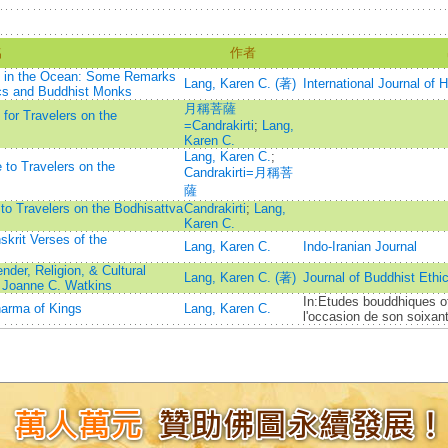
名
作者
t in the Ocean: Some Remarks
Lang, Karen C. (著)
International Journal of 
ics and Buddhist Monks
月稱菩薩
 for Travelers on the
=Candrakirti
;
Lang,
Karen C.
Lang, Karen C.
;
 to Travelers on the
Candrakirti=月稱菩
薩
e to Travelers on the Bodhisattva
Candrakirti
;
Lang,
Karen C.
skrit Verses of the
Lang, Karen C.
Indo-Iranian Journal
der, Religion, & Cultural
Lang, Karen C. (著)
Journal of Buddhist Ethi
y Joanne C. Watkins
In:Etudes bouddhiques o
harma of Kings
Lang, Karen C.
l'occasion de son soixan