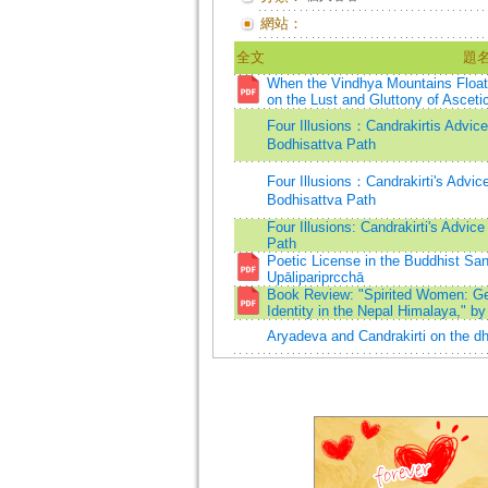
網站：
全文
題
When the Vindhya Mountains Floa
on the Lust and Gluttony of Ascet
Four Illusions：Candrakirtis Advice
Bodhisattva Path
Four Illusions：Candrakirti's Advice
Bodhisattva Path
Four Illusions: Candrakirti's Advic
Path
Poetic License in the Buddhist San
Upālipariprcchā
Book Review: "Spirited Women: Gen
Identity in the Nepal Himalaya," b
Aryadeva and Candrakirti on the d