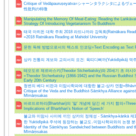
Critique of Vedāpauruṣeyatva=シャーンタラクシタによる
性批判の特徴
Manipulating the Memory Of Meat-Eating: Reading the Laṅkāvat
Strategy Of Introducing Vegetarianism To Buddhism
태국 마히돈 대학 주최 2018 라뜨나까라 강독회(Ratnākara Read
=2018 Ratnākara Reading at Mahidol University
문헌 독해 방법으로서의 텍스트 인코딩=Text Encoding as Text R
상캬 전통의 계보와 교의서의 요건: 육띠디삐까(Yuktidīpikā) 역주 
테오도르 체르바스키(Theodor Stcherbatsky)와 20세기 초 러
=Theodor Stcherbatsky (1866-1942) and the Russian Buddhist S
Early 20th Century
청변의 베다 비판과 미맘사학파에 대항한 불교-상캬 연합=Bhāvive
Critique of the Veda and the Buddhist-Sāṃkhya Alliance against
Mīmāṃsakas
바르뜨르하리(Bhartṛhari)의 ‘말’ 개념에 담긴 세 가지 함의=Three
Implications of Bhartṛhari’s Notion of ‘Speech’
불교와 미맘사 사이에 끼인 상캬의 정체성 - Sāṃkhya-kārikā 
한 Yuktidīpikā 주석에 등장하는 불교도․미맘사학파와의 논쟁 분
Identity of the Sāṃkhyas Sandwiched between Buddhists and t
Mīmāṃsakas