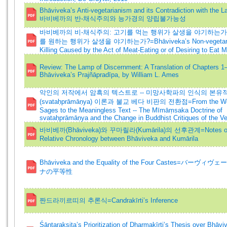
Bhāviveka’s Anti-vegetarianism and its Contradiction with the 
바비베까의 반-채식주의와 능가경의 양립불가능성
바비베까의 비-채식주의: 고기를 먹는 행위가 살생을 야기하는가
를 원하는 행위가 살생을 야기하는가?=Bhāviveka’s Non-vegetaria
Killing Caused by the Act of Meat-Eating or of Desiring to Eat 
Review: The Lamp of Discernment: A Translation of Chapters 1
Bhāviveka’s Prajñāpradīpa, by William L. Ames
악인의 저작에서 암흑의 텍스트로 -- 미망사학파의 인식의 본유
(svataḥprāmāṇya) 이론과 불교 베다 비판의 전환점=From the Work
Sages to the Meaningless Text -- The Mīmāṃsaka Doctrine of
svataḥprāmāṇya and the Change in Buddhist Critiques of the V
바비베까(Bhāviveka)와 꾸마릴라(Kumārila)의 선후관계=Notes on
Relative Chronology between Bhāviveka and Kumārila
Bhāviveka and the Equality of the Four Castes=バーヴ
ナの平等性
짠드라끼르띠의 추론식=Candrakīrti’s Inference
Śāntarakṣita’s Prioritization of Dharmakīrti’s Thesis over Bhāvi