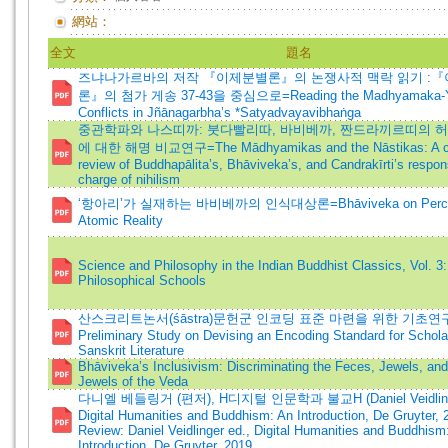
網站：
全文
題名
즈냐나가르바의 저작 『이제분별론』의 논쟁사적 맥락 읽기 :
론』의 첨가 게송 37-43을 중심으로=Reading the Madhyamaka-Y
Conflicts in Jñānagarbha’s *Satyadvayavibhaṅga
중관학파와 나스띠까: 붓다빨리따, 바비베까, 짠드라끼르띠의 
에 대한 해명 비교연구=The Mādhyamikas and the Nāstikas: A c
review of Buddhapālita’s, Bhāviveka’s, and Candrakīrti’s respon
charge of nihilism
‘항아리’가 실재하는 바비베까의 인식대상론=Bhāviveka on Percep
Atomic Reality
Science and Philosophy in the Indian Buddhist Classics, Vol. 3:
Philosophical Schools
산스크리트논서(śāstra)문헌군 인코딩 표준 마련을 위한 기초연
Preliminary Study on Devising an Encoding Standard for Schola
Sanskrit Literature
Bhāviveka’s Inclusivism: Discriminating the Feces, Jewels, an
Jewels of the Veda
다니엘 베들링거 (편저), H디지털 인문학과 불교H (Daniel Veidlinge
Digital Humanities and Buddhism: An Introduction, De Gruyter,
Review: Daniel Veidlinger ed., Digital Humanities and Buddhism
Introduction, De Gruyter, 2019