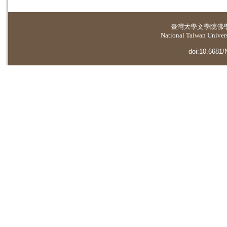
臺灣大學
文學院佛
National Taiwan Universi
doi:10.6681