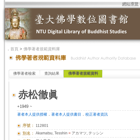
網站導覽
．
首頁
>
佛學著者規範資料庫
佛學著者檢索
查詢結果
佛學著者規範資料
赤松徹眞
+1949 ~
．
．
著者本人提供授權
著者本人提供書目
校正著者資訊
序號：
112801
別名：
Akamatsu, Tesshin
=
アカマツ, テッシン