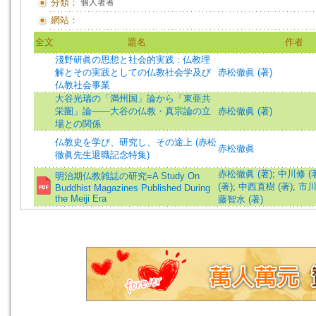
分類：
個人著者
網站：
全文
題名
作者
淺野研眞の思想と社会的実践 : 仏教理
解とその実践としての仏教社会学及び
赤松徹眞 (著)
仏教社会事業
大谷光瑞の「満州国」論から「東亜共
栄圏」論――大谷の仏教・真宗論の立
赤松徹眞 (著)
場との関係
仏教史を学び、研究し、その途上 (赤松
赤松徹眞
徹眞先生退職記念特集)
赤松徹眞 (著)
;
中川修 (
明治期仏教雑誌の研究=A Study On
(著)
;
中西直樹 (著)
;
市川
Buddhist Magazines Published During
the Meiji Era
藤智水 (著)