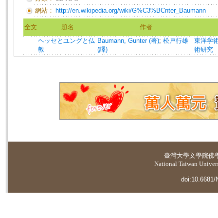
網站：
http://en.wikipedia.org/wiki/G%C3%BCnter_Baumann
全文
題名
作者
ヘッセとユングと仏
Baumann, Gunter (著)
;
松戸行雄
東洋学術研
教
(譯)
術研究
臺灣大學
文學院佛
National Taiwan Universi
doi:10.6681