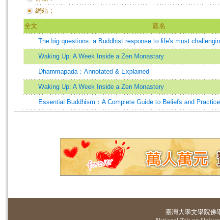
網站：
全文
題名
The big questions: a Buddhist response to life's most challengi
Waking Up: A Week Inside a Zen Monastary
Dhammapada：Annotated & Explained
Waking Up: A Week Inside a Zen Monastery
Essential Buddhism：A Complete Guide to Beliefs and Practic
臺灣大學
文學院佛