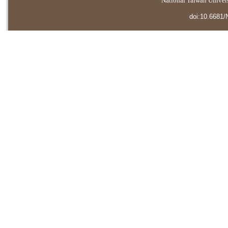
National Taiwan Universi
doi:10.6681