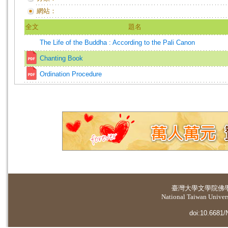
網站：
全文
題名
The Life of the Buddha : According to the Pali Canon
Chanting Book
Ordination Procedure
臺灣大學
文學院佛
National Taiwan Universi
doi:10.6681