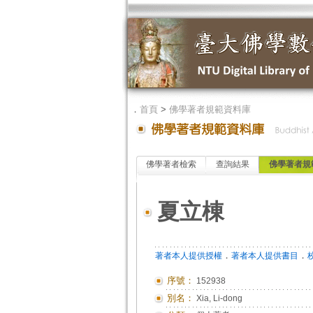
．
首頁
>
佛學著者規範資料庫
佛學著者檢索
查詢結果
佛學著者規
夏立棟
．
．
著者本人提供授權
著者本人提供書目
序號：
152938
別名：
Xia, Li-dong