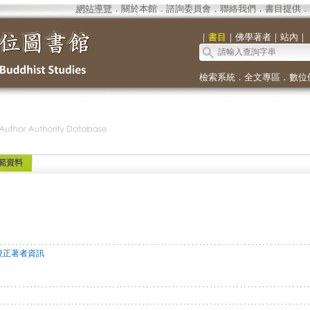
網站導覽
．
關於本館
．
諮詢委員會
．
聯絡我們
．
書目提供
．
｜
書目
｜
佛學著者
｜
站內
｜
檢索系統
．
全文專區
．
數位
範資料
校正著者資訊