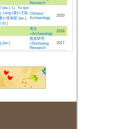
Research
 (au.)
;
Li, Yu-qun
, Long (著)=王龍
Chinese
2020
Archaeology
 (著)=張海龍 (au.)
;
(tr.)
考古
2019
=Archaeology
敦煌研究
 (au.)
2017
=Dunhuang
Research