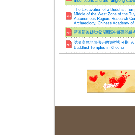
Inscriptions and the Ningrong Cav
The Excavation of a Buddhist Tem
Middle of the West Zone of the Tu
Autonomous Region: Research Center
Archaeology, Chinese Academy of 
新疆鄯善縣吐峪溝西區中部回鶻佛
試論高昌地面佛寺的類型與分期=A Study on t
Buddhist Temples in Khocho