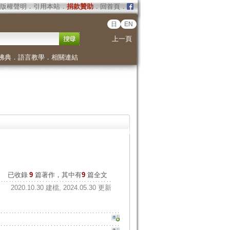
版權聲明
．
引用本站
．
捐款贊助
．
回首頁
．
日
EN
上一頁
佛典
．
語言教學
．
相關連結
已收錄
9
篇著作，其中有
9
篇全文
2020.10.30 建檔, 2024.05.30 更新