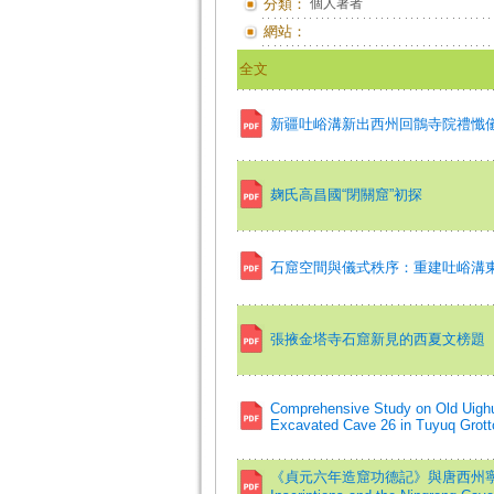
分類：
個人著者
網站：
全文
新疆吐峪溝新出西州回鶻寺院禮懺
麹氏高昌國“閉關窟”初探
石窟空間與儀式秩序：重建吐峪溝東區
張掖金塔寺石窟新見的西夏文榜題
Comprehensive Study on Old Uighu
Excavated Cave 26 in Tuyuq Grott
《貞元六年造窟功德記》與唐西州寧戎窟寺=The 