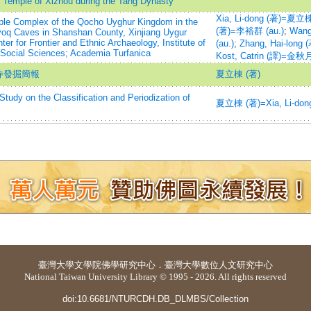
e Temple of Xizhou during the Tang Dynasty
Xia, Li-dong (著)=夏立棟
ple Complex of the Qocho Uyghur Kingdom in the
(著)=李裕群 (au.)
;
Wang
yoq Caves in Shanshan County, Xinjiang Uygur
 for Frontier and Ethnic Archaeology, Institute of
(au.)
;
Zhang, Hai-long
Social Sciences; Academia Turfanica
Kost, Catrin (譯)=金秋月 
寺發掘簡報
夏立棟 (著)
he Classification and Periodization of
夏立棟 (著)=Xia, Li-dong
臺灣大學
文學院佛學研究中心
．
臺灣大學數位人文研究中心
National Taiwan University Library © 1995 - 2026. All rights reserved
doi:10.6681/NTURCDH.DB_DLMBS/Collection