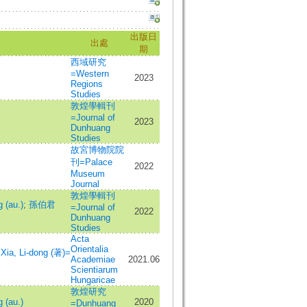
出版日
出處
期
西域研究
=Western
2023
Regions
Studies
敦煌學輯刊
=Journal of
2023
Dunhuang
Studies
故宮博物院院
刊=Palace
2022
Museum
Journal
敦煌學輯刊
 (au.)
;
孫伯君
=Journal of
2022
Dunhuang
Studies
Acta
Orientalia
;
Xia, Li-dong (著)=
Academiae
2021.06
Scientiarum
Hungaricae
敦煌研究
 (au.)
2020
=Dunhuang