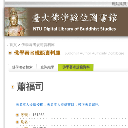
網站導覽
．
首頁
>
佛學著者規範資料庫
佛學著者檢索
查詢結果
佛學著者規範資料
蕭福司
．
．
著者本人提供授權
著者本人提供書目
校正著者資訊
序號：
161368
別名：