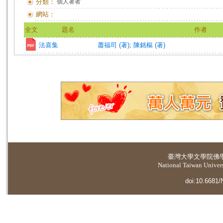
分類：
個人著者
網站：
全文
題名
作者
法喜集
蕭福司 (著)
;
陳銘樞 (著)
臺灣大學
文學院佛
National Taiwan Universi
doi:10.6681