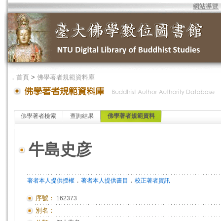
網站導覽
．
首頁
>
佛學著者規範資料庫
佛學著者檢索
查詢結果
佛學著者規範資料
牛島史彦
．
．
著者本人提供授權
著者本人提供書目
校正著者資訊
序號：
162373
別名：