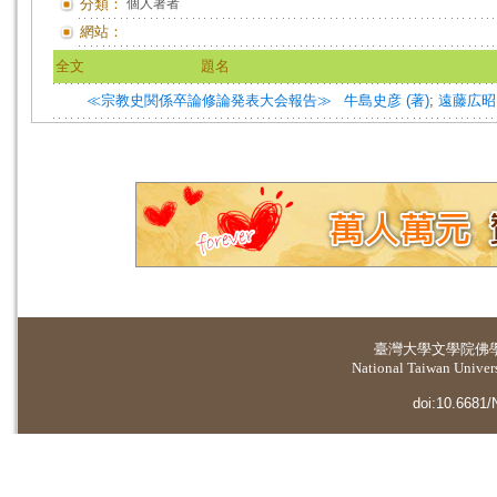
分類：
個人著者
網站：
全文
題名
≪宗教史関係卒論修論発表大会報告≫
牛島史彦 (著)
;
遠藤広昭 
臺灣大學
文學院佛
National Taiwan Universi
doi:10.6681