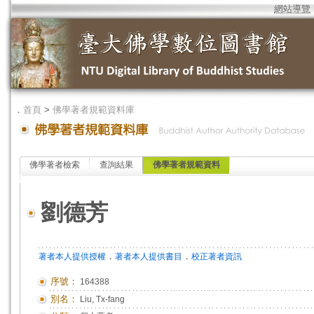
網站導覽
．
首頁
>
佛學著者規範資料庫
佛學著者檢索
查詢結果
佛學著者規範資料
劉德芳
．
．
著者本人提供授權
著者本人提供書目
校正著者資訊
序號：
164388
別名：
Liu, Tx-fang