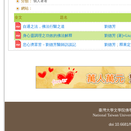
分類：
個人著者
網站：
全文
題名
自通之法，佛法行醫之道
劉德芳
身心靈調理之功效的佛法解釋
劉德芳 (著)=Liu, 
悲心濟眾苦－劉德芳醫師訪談記
劉德芳
;
釋果定
臺灣大學
文學院佛
National Taiwan Universi
doi:10.6681