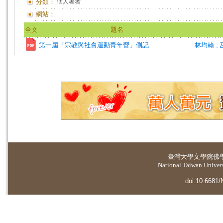
分類：
個人著者
網站：
全文
題名
第一屆「宗教與社會運動青年營」側記
林均翰
;
臺灣大學
文學院佛
National Taiwan Universi
doi:10.6681