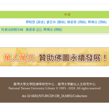
作者
釋昭慧 (講述)
;
廖苡伶 (騰稿)
;
陳晏蓉 (潤稿)
;
釋傳法 (潤稿)
、性廣法師開示錄
陳晏蓉 (記)
;
釋傳法 (潤稿)
臺灣大學
文學院佛學研究中心
．
臺灣大學數位人文研究中心
National Taiwan University Library © 1995 - 2026. All rights reserved
doi:10.6681/NTURCDH.DB_DLMBS/Collection