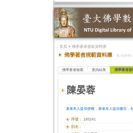
．
首頁
>
佛學著者規範資料庫
佛學著者檢索
查詢結果
佛學著者規
陳晏蓉
．
．
著者本人提供授權
著者本人提供書目
序號：
165241
別名：