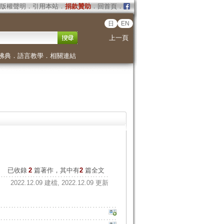
版權聲明
．
引用本站
．
捐款贊助
．
回首頁
．
日
EN
上一頁
佛典
．
語言教學
．
相關連結
已收錄
2
篇著作，其中有
2
篇全文
2022.12.09 建檔, 2022.12.09 更新