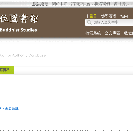
網站導覽
．
關於本館
．
諮詢委員會
．
聯絡我們
．
書目提供
．
｜
書目
｜
佛學著者
｜
站內
｜
檢索系統
．
全文專區
．
數位
範資料
校正著者資訊