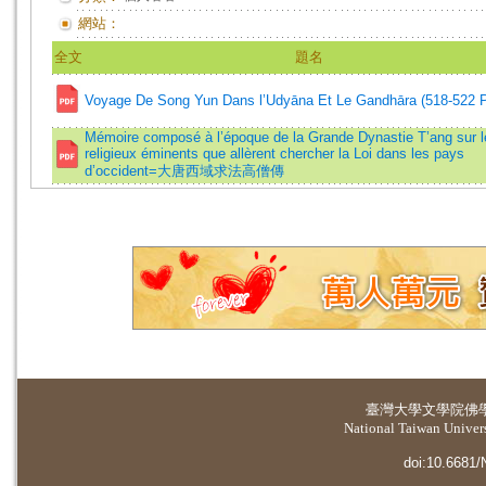
網站：
全文
題名
Voyage De Song Yun Dans l’Udyāna Et Le Gandhāra (518-522 P
Mémoire composé à l’époque de la Grande Dynastie T’ang sur l
religieux éminents que allèrent chercher la Loi dans les pays
d’occident=大唐西域求法高僧傳
臺灣大學
文學院佛
National Taiwan Universi
doi:10.6681