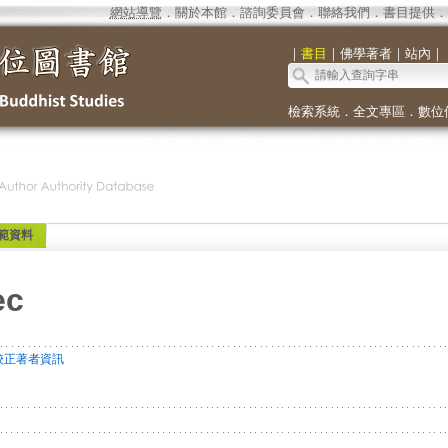
網站導覽
．
關於本館
．
諮詢委員會
．
聯絡我們
．
書目提供
．
｜
書目
｜
佛學著者
｜
站內
｜
檢索系統
．
全文專區
．
數位
範資料
ec
校正著者資訊