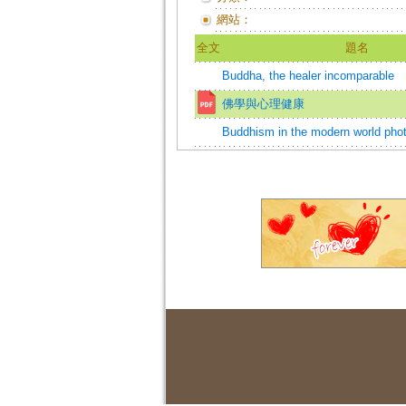
網站：
全文
題名
Buddha, the healer incomparable
佛學與心理健康
Buddhism in the modern world pho