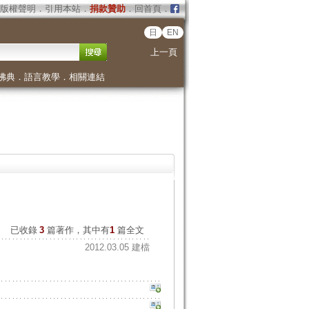
版權聲明
．
引用本站
．
捐款贊助
．
回首頁
．
日
EN
上一頁
佛典
．
語言教學
．
相關連結
已收錄
3
篇著作，其中有
1
篇全文
2012.03.05 建檔