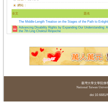
網站：
全文
題名
The Middle-Length Treatise on the Stages of the Path to Enlig
Advancing Disability Rights by Expanding Our Understanding: 
the 7th Ling Choktul Rinpoche
臺灣大學
文學院佛
National Taiwan Universi
doi:10.6681