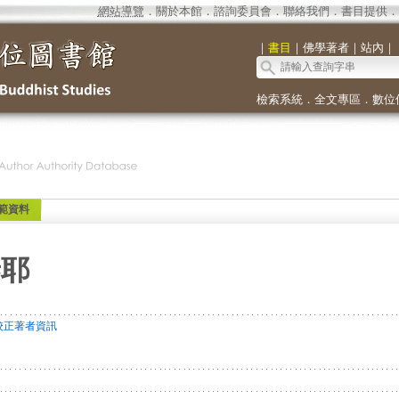
網站導覽
．
關於本館
．
諮詢委員會
．
聯絡我們
．
書目提供
．
｜
書目
｜
佛學著者
｜
站內
｜
檢索系統
．
全文專區
．
數位
範資料
泰耶
校正著者資訊