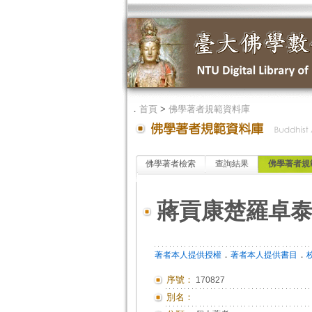
．
首頁
>
佛學著者規範資料庫
佛學著者檢索
查詢結果
佛學著者規
蔣貢康楚羅卓
．
．
著者本人提供授權
著者本人提供書目
序號：
170827
別名：