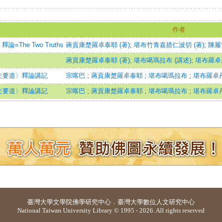
作者
The Two Truths
蔣貢康楚羅卓泰耶 (著)
;
堪布竹青嘉措仁波切 (著)
;
陳履安
蔣貢康楚羅卓泰耶 (著)
;
堪布噶瑪拉布 (講述)
;
堪布羅卓丹
主要道〉釋論講記
宗喀巴
;
蔣貢康楚羅卓泰耶
;
堪布噶瑪拉布
;
堪布羅卓
主要道〉釋論講記
宗喀巴
;
蔣貢康楚羅卓泰耶
;
堪布噶瑪拉布
;
堪布羅卓
臺灣大學
文學院佛學研究中心
．
臺灣大學數位人文研究中心
National Taiwan University Library © 1995 - 2026. All rights reserved