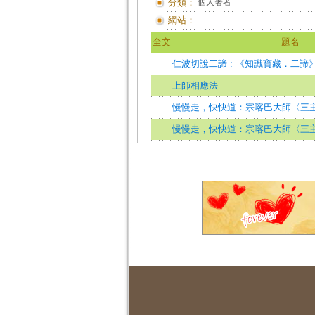
分類：
個人著者
網站：
全文
題名
仁波切說二諦 : 《知識寶藏．二諦》釋論=
上師相應法
慢慢走，快快道：宗喀巴大師〈三
慢慢走，快快道：宗喀巴大師〈三