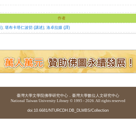
作者
)
;
堪布卡塔仁波切 (講述)
;
洛卓拉嫫 (譯)
臺灣大學
文學院佛學研究中心
．
臺灣大學數位人文研究中心
National Taiwan University Library © 1995 - 2026. All rights reserved
doi:10.6681/NTURCDH.DB_DLMBS/Collection