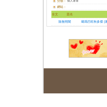
分類：
個人著者
網站：
全文
題名
除無明闇
噶瑪巴旺秋多傑 (著