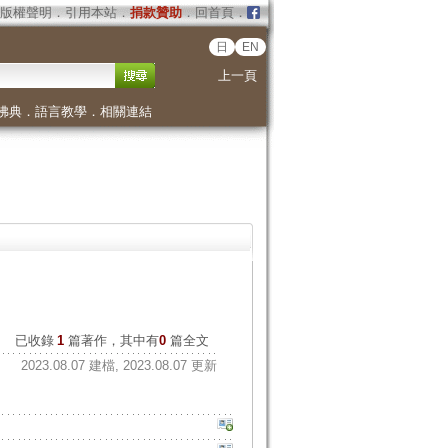
版權聲明
．
引用本站
．
捐款贊助
．
回首頁
．
日
EN
上一頁
佛典
．
語言教學
．
相關連結
已收錄
1
篇著作，其中有
0
篇全文
2023.08.07 建檔, 2023.08.07 更新