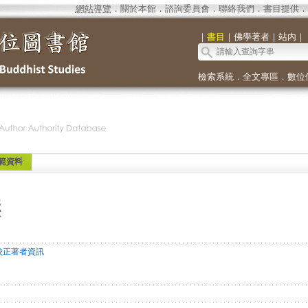
網站導覽
．
關於本館
．
諮詢委員會
．
聯絡我們
．
書目提供
．
｜
書目
｜
佛學著者
｜
站內
｜
檢索系統
．
全文專區
．
數位
範資料
傑
校正著者資訊