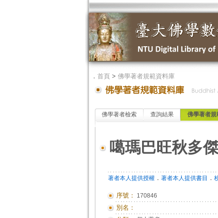
．
首頁
>
佛學著者規範資料庫
佛學著者檢索
查詢結果
佛學著者規
噶瑪巴旺秋多
．
．
著者本人提供授權
著者本人提供書目
序號：
170846
別名：