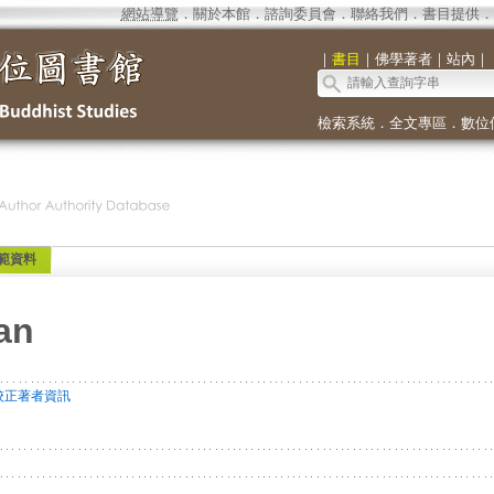
網站導覽
．
關於本館
．
諮詢委員會
．
聯絡我們
．
書目提供
．
｜
書目
｜
佛學著者
｜
站內
｜
檢索系統
．
全文專區
．
數位
範資料
an
校正著者資訊