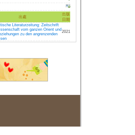
出版
出處
日期
tische Literaturzeitung: Zeitschrift
Wissenschaft vom ganzen Orient und
2021
eziehungen zu den angrenzenden
isen