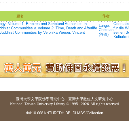
題名
作者
gy: Volume 1: Empires and Scriptural Authorities in
Orientalis
Lange,
uddhist Communities & Volume 2: Time, Death and Afterlife
für die 
Christian
d Buddhist Communities by Veronika Wieser, Vincent
seinen B
(評論)
Kulturkre
臺灣大學
文學院佛學研究中心
．
臺灣大學數位人文研究中心
National Taiwan University Library © 1995 - 2026. All rights reserved
doi:10.6681/NTURCDH.DB_DLMBS/Collection