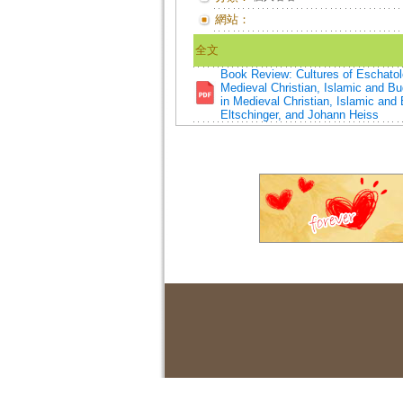
網站：
全文
Book Review: Cultures of Eschatolo
Medieval Christian, Islamic and B
in Medieval Christian, Islamic an
Eltschinger, and Johann Heiss