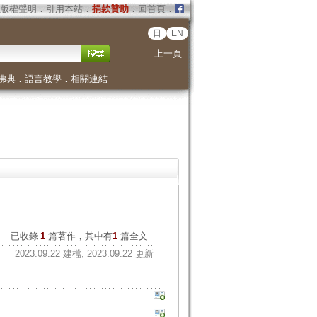
版權聲明
．
引用本站
．
捐款贊助
．
回首頁
．
日
EN
上一頁
佛典
．
語言教學
．
相關連結
已收錄
1
篇著作，其中有
1
篇全文
2023.09.22 建檔, 2023.09.22 更新