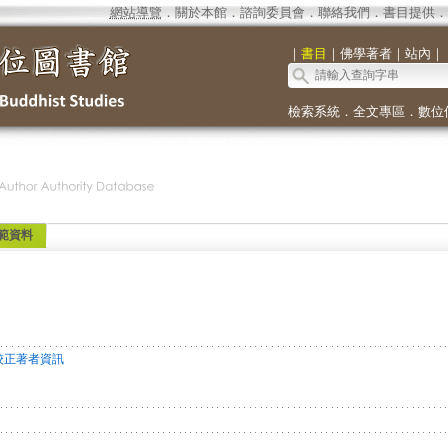
網站導覽
．
關於本館
．
諮詢委員會
．
聯絡我們
．
書目提供
．
｜
書目
｜
佛學著者
｜
站內
｜
檢索系統
．
全文專區
．
數位
範資料
校正著者資訊