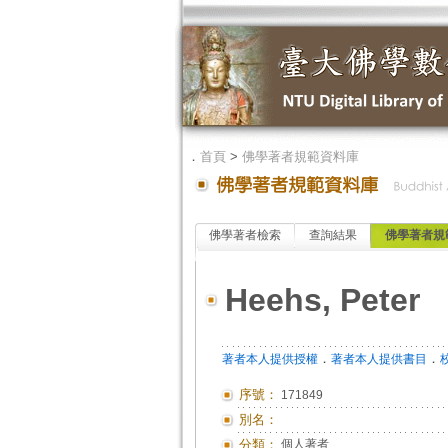
．
首頁
>
佛學著者規範資料庫
佛學著者檢索
查詢結果
佛學著者規
Heehs, Peter
．
．
著者本人提供授權
著者本人提供書目
序號：
171849
別名：
分類：
個人著者