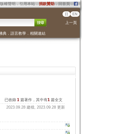
版權聲明
．
引用本站
．
捐款贊助
．
回首頁
．
日
EN
上一頁
佛典
．
語言教學
．
相關連結
已收錄
1
篇著作，其中有
1
篇全文
2023.09.28 建檔, 2023.09.28 更新