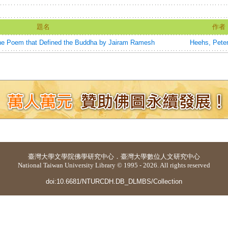
題名
作者
The Poem that Defined the Buddha by Jairam Ramesh
Heehs, Pete
臺灣大學
文學院佛學研究中心
．
臺灣大學數位人文研究中心
National Taiwan University Library © 1995 - 2026. All rights reserved
doi:10.6681/NTURCDH.DB_DLMBS/Collection