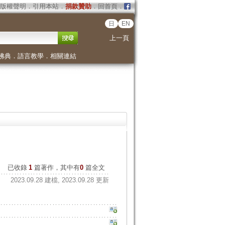
版權聲明
．
引用本站
．
捐款贊助
．
回首頁
．
日
EN
上一頁
佛典
．
語言教學
．
相關連結
已收錄
1
篇著作，其中有
0
篇全文
2023.09.28 建檔, 2023.09.28 更新