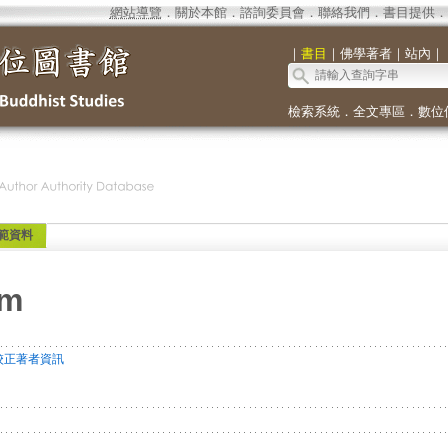
網站導覽
．
關於本館
．
諮詢委員會
．
聯絡我們
．
書目提供
．
｜
書目
｜
佛學著者
｜
站內
｜
檢索系統
．
全文專區
．
數位
範資料
am
校正著者資訊