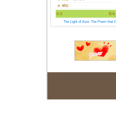
網站：
全文
題名
The Light of Asia: The Poem that 