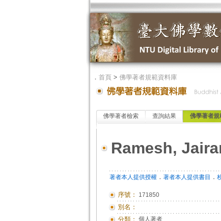
．
首頁
>
佛學著者規範資料庫
佛學著者檢索
查詢結果
佛學著者規
Ramesh, Jair
．
．
著者本人提供授權
著者本人提供書目
序號：
171850
別名：
分類：
個人著者