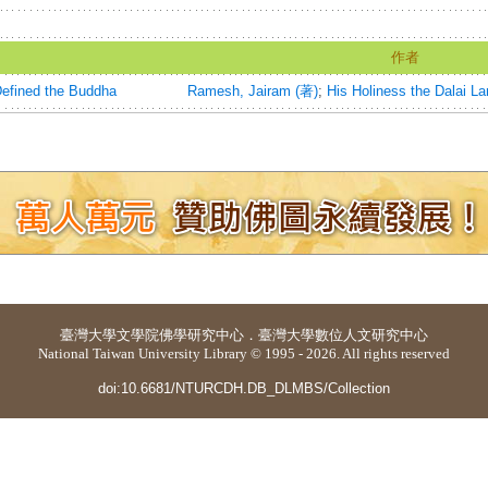
作者
Defined the Buddha
Ramesh, Jairam (著)
;
His Holiness the Dalai 
臺灣大學
文學院佛學研究中心
．
臺灣大學數位人文研究中心
National Taiwan University Library © 1995 - 2026. All rights reserved
doi:10.6681/NTURCDH.DB_DLMBS/Collection