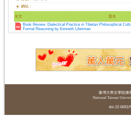
網站：
全文
題名
Book Review: Dialectical Practice in Tibetan Philosophical Cult
Formal Reasoning by Kenneth Liberman
臺灣大學
文學院佛
National Taiwan Universi
doi:10.6681