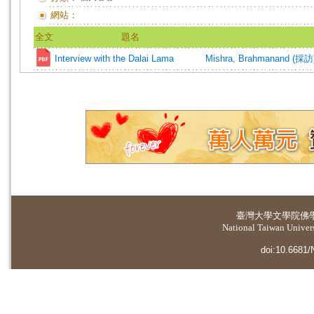
網站：
全文
題名
Interview with the Dalai Lama
Mishra, Brahmanand (採訪
臺灣大學
文學院佛
National Taiwan Universi
doi:10.6681