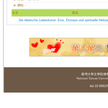
網站：
全文
題名
Die tibetische Liebeskunst: Eros, Ekstase und spirituelle Heilun
臺灣大學
文學院佛
National Taiwan Universi
doi:10.6681