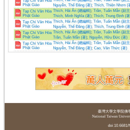
Tạp Chí Văn Hóa
Phật Giáo
Nguyễn, Thế Đăng (著)
;
Thích, Thiện Nhơn (
Thích, Hải Ấn (總編輯)
;
Trần, Tuấn Mẫn (副
Tạp Chí Văn Hóa
Phật Giáo
Thích, Minh Nghĩa (著)
;
Thích, Trung Định (著
Thích, Hải Ấn (總編輯)
;
Trần, Tuấn Mẫn (副
Tạp Chí Văn Hóa
Phật Giáo
Nguyễn, Thế Đăng (著)
;
Thích, Trung Định (著
Thích, Hải Ấn (總編輯)
;
Trần, Tuấn Mẫn (副
Tạp Chí Văn Hóa
Phật Giáo
Trần, Tuấn Mẫn (著)
;
Nguyễn, Hữu Đức (著)
Thích, Hải Ấn (總編輯)
;
Trần, Tuấn Mẫn (副
Tạp Chí Văn Hóa
Phật Giáo
Nguyễn, Thế Đăng (著)
;
Cao, Văn Thức (著)
臺灣大學
文學院佛
National Taiwan Universi
doi:10.6681