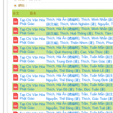
網站：
全文
題名
Thích, Hải Ấn (總編輯)
;
Thích, Minh Nhẫn (
Tạp Chí Văn Hóa
Phật Giáo
(副主編)
;
Thích, Minh Nghiêm (著)
;
Nguyễn, T
Thích, Hải Ấn (總編輯)
;
Thích, Minh Nhẫn (
Tạp Chí Văn Hóa
Phật Giáo
(副主編)
;
Thích, Huệ Thông (著)
;
Thích, Tâm
Thích, Hải Ấn (總編輯)
;
Thích, Minh Nhẫn (
Tạp Chí Văn Hóa
Phật Giáo
(副主編)
;
Thích, Thiện Nhơn (著)
;
Thích, Phư
Thích, Hải Ấn (總編輯)
;
Trần, Tuấn Mẫn (副
Tạp Chí Văn Hóa
Phật Giáo
Trần, Quê Hương (著)
;
Cao, Văn Thức (著)
Thích, Hải Ấn (總編輯)
;
Trần, Tuấn Mẫn (副
Tạp Chí Văn Hóa
Phật Giáo
Thích, Trung Định (著)
;
Thích, Tâm Giác (著)
Thích, Hải Ấn (總編輯)
;
Trần, Tuấn Mẫn (副
Tạp Chí Văn Hóa
Phật Giáo
Nguyễn, Thế Đăng (著)
;
Thích, Minh Lễ (著)
Thích, Hải Ấn (總編輯)
;
Trần, Tuấn Mẫn (副
Tạp Chí Văn Hóa
Phật Giáo
Nguyễn, Thế Đăng (著)
;
Thích, Trung Định (著
Thích, Hải Ấn (總編輯)
;
Trần, Tuấn Mẫn (副
Tạp Chí Văn Hóa
Phật Giáo
Thích, Vạn Độ (著)
;
Trần, Đức Tuấn (著)
Thích, Hải Ấn (總編輯)
;
Trần, Tuấn Mẫn (副
Tạp Chí Văn Hóa
Phật Giáo
Nguyễn, Thế Đăng (著)
;
Thích, Giác Toàn (著
Thích, Hải Ấn (總編輯)
;
Trần, Tuấn Mẫn (副
Tạp Chí Văn Hóa
Phật Giáo
Nguyễn, Thế Đăng (著)
;
Thích, Tinh Tuệ (著)
Thích, Hải Ấn (總編輯)
;
Trần, Tuấn Mẫn (副