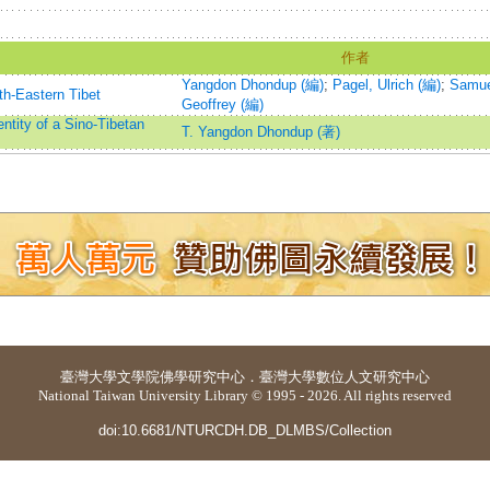
作者
Yangdon Dhondup (編)
;
Pagel, Ulrich (編)
;
Samue
th-Eastern Tibet
Geoffrey (編)
ntity of a Sino-Tibetan
T. Yangdon Dhondup (著)
臺灣大學
文學院佛學研究中心
．
臺灣大學數位人文研究中心
National Taiwan University Library © 1995 - 2026. All rights reserved
doi:10.6681/NTURCDH.DB_DLMBS/Collection