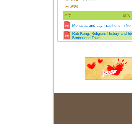
網站：
全文
題名
Monastic and Lay Traditions in Nor
Reb Kong: Religion, History and Ide
Borderland Town