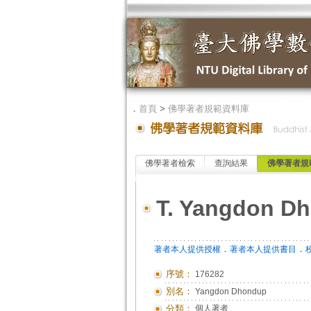
．
首頁
>
佛學著者規範資料庫
佛學著者檢索
查詢結果
佛學著者規
T. Yangdon D
．
．
著者本人提供授權
著者本人提供書目
序號：
176282
別名：
Yangdon Dhondup
分類：
個人著者