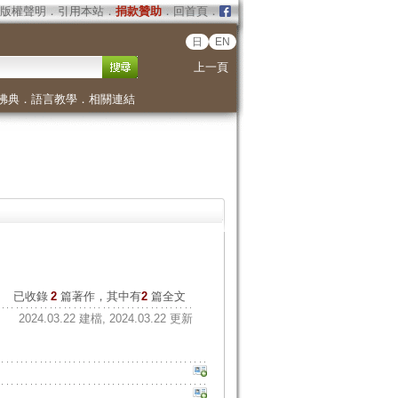
版權聲明
．
引用本站
．
捐款贊助
．
回首頁
．
日
EN
上一頁
佛典
．
語言教學
．
相關連結
已收錄
2
篇著作，其中有
2
篇全文
2024.03.22 建檔, 2024.03.22 更新