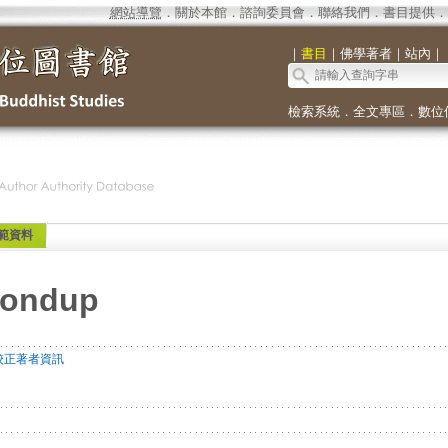
網站導覽
．
關於本館
．
諮詢委員會
．
聯絡我們
．
書目提供
．
｜
書目
｜
佛學著者
｜
站內
｜
檢索系統
．
全文專區
．
數位
範資料
hondup
校正著者資訊