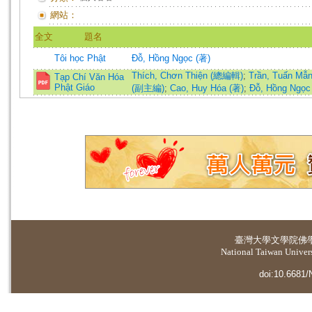
網站：
全文
題名
Tôi học Phật
Đỗ, Hồng Ngọc (著)
Thích, Chơn Thiện (總編輯)
;
Trần, Tuấn M
Tạp Chí Văn Hóa
Phật Giáo
(副主編)
;
Cao, Huy Hóa (著)
;
Đỗ, Hồng Ngọc
臺灣大學
文學院佛
National Taiwan Universi
doi:10.6681