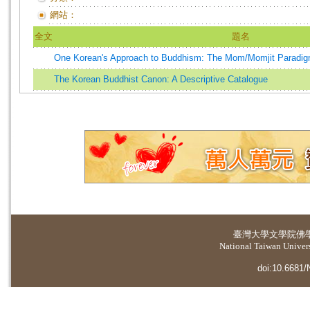
網站：
全文
題名
One Korean's Approach to Buddhism: The Mom/Momjit Paradig
The Korean Buddhist Canon: A Descriptive Catalogue
臺灣大學
文學院佛
National Taiwan Universi
doi:10.6681