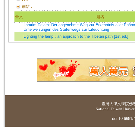
網站：
全文
題名
Lamrim Delam: Der angenehme Weg zur Erkenntnis aller Phäno
Unterweisungen des Stufenwegs zur Erleuchtung
Lighting the lamp：an approach to the Tibetan path [1st ed.]
臺灣大學
文學院佛
National Taiwan Universi
doi:10.6681