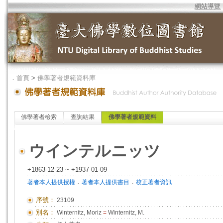
網站導覽
．
首頁
>
佛學著者規範資料庫
佛學著者檢索
查詢結果
佛學著者規範資料
ウインテルニッツ
+1863-12-23 ~ +1937-01-09
．
．
著者本人提供授權
著者本人提供書目
校正著者資訊
序號：
23109
別名：
Winternitz, Moriz
=
Winternitz, M.