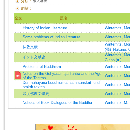
分類：
個人著者
網站：
全文
題名
History of Indian Literature
Winternitz, Mo
Some problems of Indian literature
Winternitz, Mor
Winternitz, Mo
仏敎文献
(譯)=Nakano, Gi
Winternitz, Mor
インド文献史
Gisho (tr.)
Problems of Buddhism
Winternitz, Mor
Notes on the Guhyasamaja-Tantra and the Age
Winternitz, Mo
of the Tantras
Der mahayana-buddhismusnach sanskrit- und
Winternitz, Mor
prakrit-texten
印度佛教文學史
Winternitz, Mor
Notices of Book Dialogues of the Buddha
Winternitz, M.