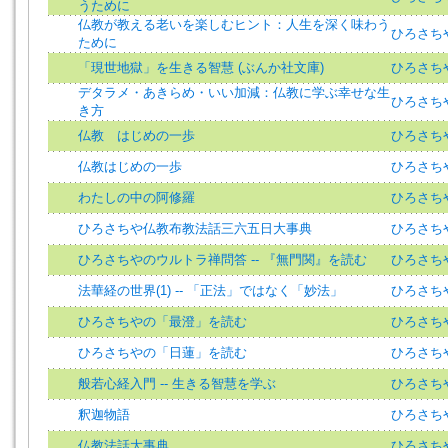
うために
仏教が教える老いを楽しむヒント：人生を深く味わう
ひろさち
ために
「現世地獄」を生きる智慧 (ぶんか社文庫)
ひろさち
デタラメ・あきらめ・いい加減：仏教に学ぶ幸せな生
ひろさち
き方
仏教 はじめの一歩
ひろさち
仏教はじめの一歩
ひろさち
わたしの中の阿修羅
ひろさちや=H
ひろさちや仏教布教法話三六五日大事典
ひろさち
ひろさちやのウルトラ禅問答 -- 『無門関』を読む
ひろさちや=H
法華経の世界(1) -- 「正法」ではなく「妙法」
ひろさち
ひろさちやの「最澄」を読む
ひろさち
ひろさちやの「日蓮」を読む
ひろさちや=H
般若心経入門 -- 生きる智慧を学ぶ
ひろさちや=H
釈迦物語
ひろさちや=H
仏教法話大事典
ひろさち