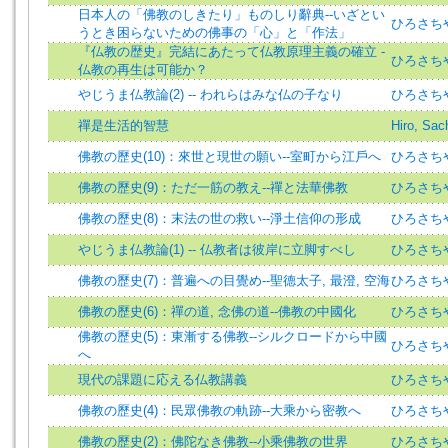
日本人の「佛教のしきたり」ものしり辭典--いざとい
ひろさち
うとき困らないための佛事の「心」と「作法」
『仏教の歴史』完結にあたって仏教原理主義の確立 -
ひろさちや (著
仏教の再生は可能か？
やじうま仏教論(2) -- われらはみな仏の子なり
ひろさち
禪是生活的智慧
Hiro, Sac
佛教の歷史(10)：來世と現世の願い--室町から江戶へ
ひろさち
佛教の歷史(9)：ただ一筋の教え--禪と法華佛教
ひろさち
佛教の歷史(8)：末法の世の救い--淨土信仰の形成
ひろさち
やじうま仏教論(1) -- 仏教者は彼岸に立脚すべし
ひろさち
佛教の歷史(7)：普遍への目覺め--聖德太子, 最澄, 空海
ひろさち
佛教の歷史(6)：禪の道, 念佛の道--佛教の中國化
ひろさち
佛教の歷史(5)：東漸する佛教--シルクロードから中國
ひろさち
へ
現代の課題に応える仏教講義
ひろさちや (著
佛教の歷史(4)：民眾佛教の軌跡--大乘から密教へ
ひろさち
佛教の歷史(2)：佛陀なき佛教--小乘佛教の世界
ひろさち