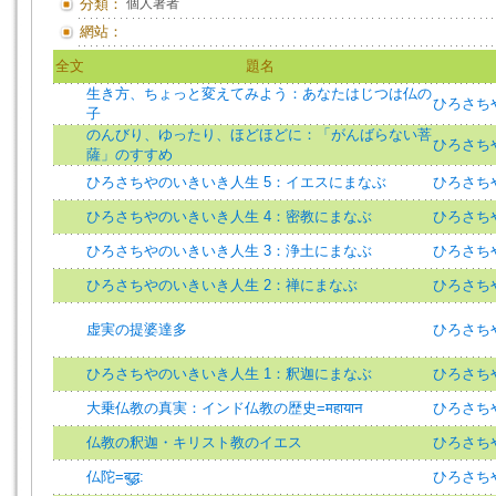
分類：
個人著者
網站：
全文
題名
生き方、ちょっと変えてみよう：あなたはじつは仏の
ひろさちや (著
子
のんびり、ゆったり、ほどほどに：「がんばらない菩
ひろさちや (著
薩」のすすめ
ひろさちやのいきいき人生 5：イエスにまなぶ
ひろさちや (著
ひろさちやのいきいき人生 4：密教にまなぶ
ひろさちや (著
ひろさちやのいきいき人生 3：浄土にまなぶ
ひろさちや (著
ひろさちやのいきいき人生 2：禅にまなぶ
ひろさちや (著
虚実の提婆達多
ひろさちや (著
ひろさちやのいきいき人生 1：釈迦にまなぶ
ひろさちや (著
大乗仏教の真実：インド仏教の歴史=महायान
ひろさちや (著
仏教の釈迦・キリスト教のイエス
ひろさちや (著
仏陀=बुद्ध:
ひろさちや (著