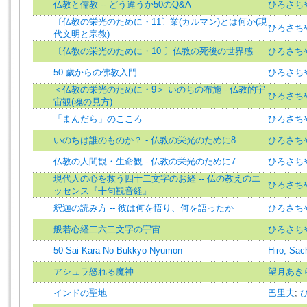
仏教と儒教 -- どう違うか50のQ&A
ひろさち
〔仏教の栄光のために・11〕業(カルマン)とは何か(現
ひろさち
代文明と宗教)
〔仏教の栄光のために・10 〕仏教の死後の世界感
ひろさち
50 歲からの佛教入門
ひろさち
＜仏教の栄光のために・9＞ いのちの布施 - 仏教的宇
ひろさちや
宙観(魂の見方)
「まんだら」のこころ
ひろさちや=H
いのちは誰のものか？ - 仏教の栄光のために8
ひろさち
仏教の人間観・生命観 - 仏教の栄光のために7
ひろさち
現代人の心を救う四十二文字のお経 -- 仏の教えのエ
ひろさちや=H
ッセンス『十句観音経』
釈迦の読み方 -- 彼は何を悟り、何を語ったか
ひろさち
般若心経二六二文字の宇宙
ひろさち
50-Sai Kara No Bukkyo Nyumon
Hiro, Sac
アシュラ怒れる魔神
望月あき
インドの聖地
巴里夫
;