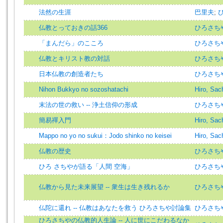
法然の生涯
巴里夫
;
仏教とっておきの話366
ひろさち
「まんだら」のこころ
ひろさち
仏教とキリスト教の対話
ひろさち
日本仏教の創造者たち
ひろさち
Nihon Bukkyo no sozoshatachi
Hiro, Sac
末法の世の救い -- 浄土信仰の形成
ひろさち
簡易禪入門
Hiro, Sac
Mappo no yo no sukui：Jodo shinko no keisei
Hiro, Sac
仏教の歴史
ひろさち
ひろ さちやが語る「人間 空海」
ひろさち
仏教から見た未来展望 -- 衆生は生き残れるか
ひろさち
仏陀に還れ -- 仏教はあなたを救う ひろさちや討論集
ひろさち
ひろさちやの仏教的人生論 -- 人に世にこだわるなか