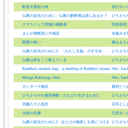
歡喜天愛欲の神
辰巳ヨシ
仏教の栄光のために - 仏教の解釈権は誰にあるか？
ひろさち
クマラジュウ苦惱の佛教者
阿部高明
まんが佛教死に方相談
吉森みき
親鸞の救い
横山まさ
仏教の栄光のために3 - 「わたし主義」のすすめ
ひろさちや
仏教は死をこう教えている
ひろさちや (著
Buddha's wisdom bag：a retelling of Buddhist stories
Hiro, Sac
Manga Bukkyogo Jiten
Hiro, Sac
ガンダーラ物語
森村たつ
ひろさちやの應用佛教：のんびり生きるために
ひろさち
四國八十八箇所
荘司とし
法然の念佛
巴里夫
;
仏教の栄光のために2 - ほとけの物差しを身につける
ひろさちや