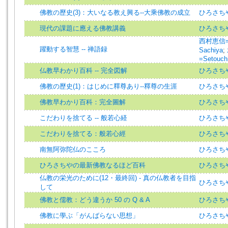
佛教の歷史(3)：大いなる教え興る--大乘佛教の成立
ひろさち
現代の課題に應える佛教講義
ひろさち
西村恵信=Ni
躍動する智慧 -- 禅語録
Sachiya
;
=Setouch
仏教早わかり百科 -- 完全図解
ひろさち
佛教の歷史(1)：はじめに釋尊あり--釋尊の生涯
ひろさち
佛教早わかり百科：完全圖解
ひろさち
こだわりを捨てる -- 般若心経
ひろさち
こだわりを捨てる：般若心經
ひろさち
南無阿弥陀仏のこころ
ひろさち
ひろさちやの最新佛教なるほど百科
ひろさち
仏教の栄光のために(12・最終回) - 真の仏教者を目指
ひろさちや (著
して
佛教と儒教：どう違うか 50 の Q & A
ひろさち
佛教に學ぶ「がんばらない思想」
ひろさち