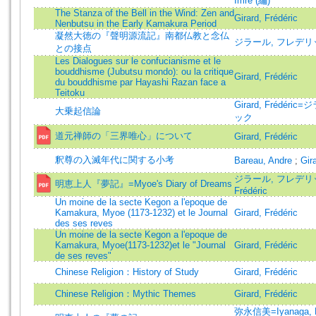
Imre (編)
The Stanza of the Bell in the Wind: Zen and
Girard, Frédéric
Nenbutsu in the Early Kamakura Period
凝然大徳の『聲明源流記』南都仏教と念仏
ジラール, フレデリ
との接点
Les Dialogues sur le confucianisme et le
bouddhisme (Jubutsu mondo): ou la critique
Girard, Frédéric
du bouddhisme par Hayashi Razan face a
Teitoku
Girard, Frédér
大乗起信論
ック
道元禅師の「三界唯心」について
Girard, Frédéric
釈尊の入滅年代に関する小考
Bareau, Andre
;
Gir
ジラール, フレデリック
明恵上人『夢記』=Myoe's Diary of Dreams
Frédéric
Un moine de la secte Kegon a l'epoque de
Kamakura, Myoe (1173-1232) et le Journal
Girard, Frédéric
des ses reves
Un moine de la secte Kegon a l'epoque de
Kamakura, Myoe(1173-1232)et le "Journal
Girard, Frédéric
de ses reves"
Chinese Religion：History of Study
Girard, Frédéric
Chinese Religion：Mythic Themes
Girard, Frédéric
弥永信美=Iyanaga, 