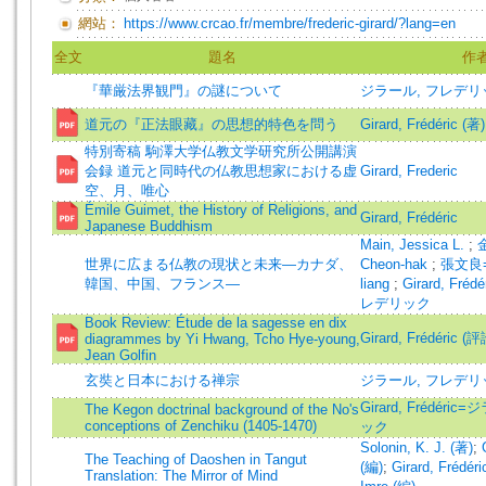
網站：
https://www.crcao.fr/membre/frederic-girard/?lang=en
全文
題名
作
『華厳法界観門』の謎について
ジラール, フレデリッ
道元の『正法眼藏』の思想的特色を問う
Girard, Frédéric (著)
特別寄稿 駒澤大学仏教文学研究所公開講演
会録 道元と同時代の仏教思想家における虚
Girard, Frederic
空、月、唯心
Émile Guimet, the History of Religions, and
Girard, Frédéric
Japanese Buddhism
Main, Jessica L.
;
世界に広まる仏教の現状と未来―カナダ、
Cheon-hak
;
張文良=Z
韓国、中国、フランス―
liang
;
Girard, Fr
レデリック
Book Review: Étude de la sagesse en dix
Girard, Frédéric (評
diagrammes by Yi Hwang, Tcho Hye-young,
Jean Golfin
玄奘と日本における禅宗
ジラール, フレデリッ
Girard, Frédér
The Kegon doctrinal background of the No's
conceptions of Zenchiku (1405-1470)
ック
Solonin, K. J. (著)
;
The Teaching of Daoshen in Tangut
(編)
;
Girard, Frédéri
Translation: The Mirror of Mind