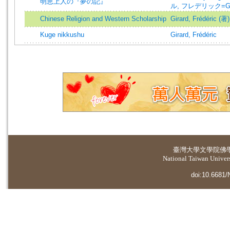
明恵上人の『夢の記』
ル, フレデリック=Girar
Chinese Religion and Western Scholarship
Girard, Frédéric (著)
Kuge nikkushu
Girard, Frédéric
臺灣大學
文學院佛
National Taiwan Universi
doi:10.6681