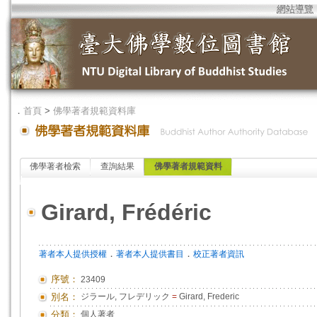
網站導覽
．
首頁
>
佛學著者規範資料庫
佛學著者檢索
查詢結果
佛學著者規範資料
Girard, Frédéric
．
．
著者本人提供授權
著者本人提供書目
校正著者資訊
序號：
23409
別名：
ジラール, フレデリック
=
Girard, Frederic
分類：
個人著者