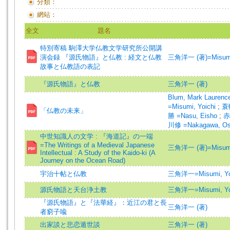
分類：
網站：
全文
題名
特別寄稿 駒澤大学仏教文学研究所公開講
演会録 『源氏物語』と仏教 : 経文と仏教
三角洋一 (著)=Misumi, 
故事と仏教語の表記
『源氏物語』と仏教
三角洋一 (著)
Blum, Mark Laur
=Misumi, Yoichi
;
蓑
「仏教の未来」
勝 =Nasu, Eisho
;
赤
川修 =Nakagawa, O
中世知識人の文学 : 『海道記』の一端
=The Writings of a Medieval Japanese
三角洋一 (著)=Misumi, 
Intellectual : A Study of the Kaido-ki (A
Journey on the Ocean Road)
宇治十帖と仏教
三角洋一=Misumi, Yo
源氏物語と天台浄土教
三角洋一=Misumi, Yo
『源氏物語』と『法華経』：近江の君と長
三角洋一 (著)
者窮子喩
出家談と悲恋遁世談
三角洋一 (著)