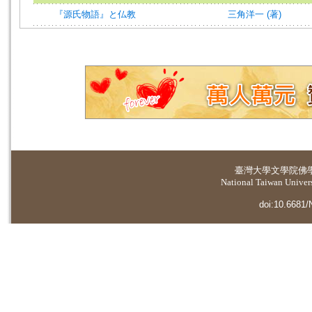
『源氏物語』と仏教
三角洋一 (著)
臺灣大學
文學院佛
National Taiwan Universi
doi:10.6681