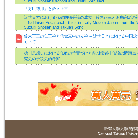
Suzuki Shosan's school and Obaku Zen sect
『万民徳用』と鈴木正三
近世日本における仏教的職分論の成立 - 鈴木正三と沢庵宗彭の
=Buddhism Vocational Ethics in Early Modern Japan: from the V
Suzuki Shosan and Takuan Soho
鈴木正三の仁王禅と信覚恵中の立禅 -- 近世日本における中国
ぐって
徳川思想史における仏教の位置づけと前期儒者排仏論の問題点 -
究史の学説史的考察
臺灣大學
文學院佛
National Taiwan Universi