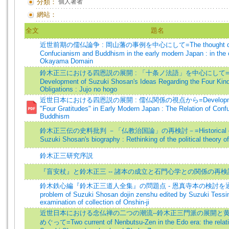
分類：
個人著者
網站：
全文
題名
近世前期の儒仏論争 : 岡山藩の事例を中心にして=The thought disp
Confucianism and Buddhism in the early modern Japan : in the 
Okayama Domain
鈴木正三における四恩説の展開 : 「十条ノ法語」を中心にして=T
Development of Suzuki Shosan's Ideas Regarding the Four Kind
Obligations : Jujo no hogo
近世日本における四恩説の展開 : 儒仏関係の視点から=Development
"Four Gratitudes" in Early Modern Japan : The Relation of Con
Buddhism
鈴木正三伝の史料批判 －「仏教治国論」の再検討－=Historical criti
Suzuki Shosan's biography : Rethinking of the political theory 
鈴木正三研究序説
『盲安杖』と鈴木正三 -- 諸本の成立と石門心学との関係の再検
鈴木鉄心編『鈴木正三道人全集』の問題点 - 恩真寺本の検討を通
problem of Suzuki Shosan dojin zenshu edited by Suzuki Tessi
examination of collection of Onshin-ji
近世日本における念仏禅の二つの潮流--鈴木正三門派の展開と
めぐって=Two current of Nenbutsu-Zen in the Edo era: the relat