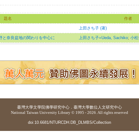
題名
作者
上田さち子 (著)
吉野と奈良盆地の関わりを中心に
上田さち子=Ueda, Sachiko
;
小松
臺灣大學
文學院佛學研究中心
．
臺灣大學數位人文研究中心
National Taiwan University Library © 1995 - 2026. All rights reserved
doi:10.6681/NTURCDH.DB_DLMBS/Collection