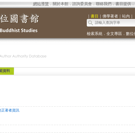
網站導覽
．
關於本館
．
諮詢委員會
．
聯絡我們
．
書目提供
．
｜
書目
｜
佛學著者
｜
站內
｜
檢索系統
．
全文專區
．
數位
範資料
校正著者資訊