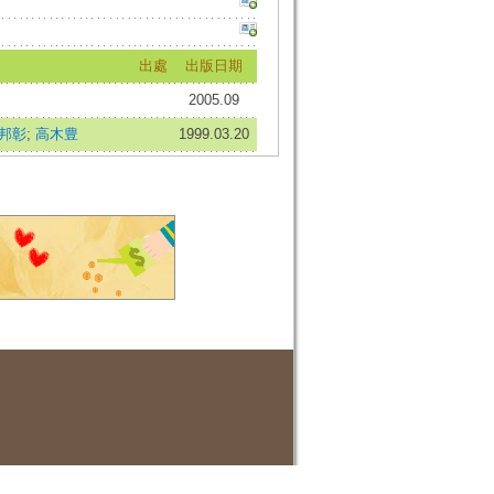
出處
出版日期
2005.09
邦彰
;
高木豊
1999.03.20