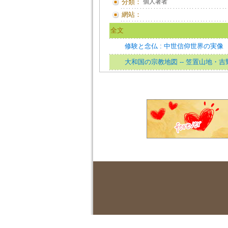
分類：
個人著者
網站：
全文
修験と念仏 : 中世信仰世界の実像
大和国の宗教地図 -- 笠置山地・