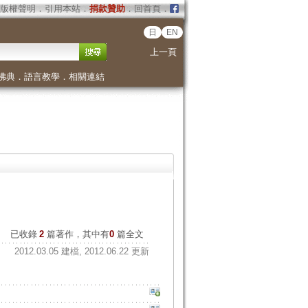
版權聲明
．
引用本站
．
捐款贊助
．
回首頁
．
日
EN
上一頁
佛典
．
語言教學
．
相關連結
已收錄
2
篇著作，其中有
0
篇全文
2012.03.05 建檔, 2012.06.22 更新