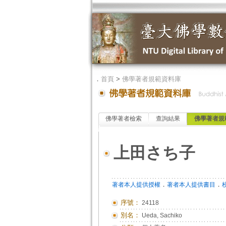
．
首頁
>
佛學著者規範資料庫
佛學著者檢索
查詢結果
佛學著者規
上田さち子
．
．
著者本人提供授權
著者本人提供書目
序號：
24118
別名：
Ueda, Sachiko