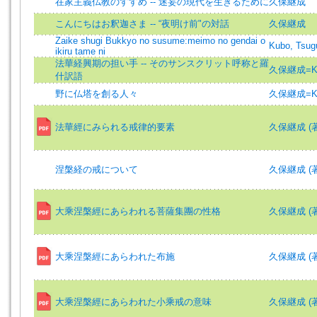
在家主義仏教のすすめ -- 迷妄の現代を生きるために
久保継成
こんにちはお釈迦さま -- “夜明け前"の対話
久保継成
Zaike shugi Bukkyo no susume:meimo no gendai o
Kubo, Tsug
ikiru tame ni
法華経興期の担い手 -- そのサンスクリット呼称と羅
久保継成=Kub
什訳語
野に仏塔を創る人々
久保継成=Kub
法華經にみられる戒律的要素
久保継成 (著)=
涅槃経の戒について
久保継成 (著)=
大乘涅槃經にあらわれる菩薩集團の性格
久保継成 (著)=
大乘涅槃經にあらわれた布施
久保継成 (著)=
大乘涅槃經にあらわれた小乘戒の意味
久保継成 (著)=