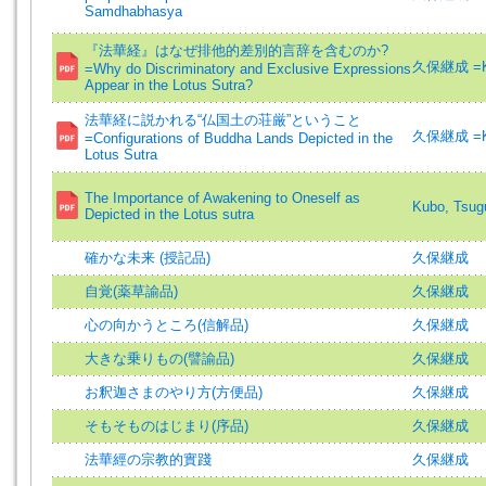
Samdhabhasya
『法華経』はなぜ排他的差別的言辞を含むのか?
久保継成 =Kub
=Why do Discriminatory and Exclusive Expressions
Appear in the Lotus Sutra?
法華経に説かれる“仏国土の荘厳”ということ
久保継成 =Kub
=Configurations of Buddha Lands Depicted in the
Lotus Sutra
The Importance of Awakening to Oneself as
Kubo, Tsug
Depicted in the Lotus sutra
確かな未来 (授記品)
久保継成
自覚(薬草諭品)
久保継成
心の向かうところ(信解品)
久保継成
大きな乗りもの(譬諭品)
久保継成
お釈迦さまのやり方(方便品)
久保継成
そもそものはじまり(序品)
久保継成
法華經の宗教的實踐
久保継成