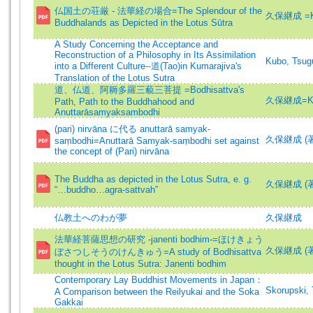
仏国土の荘厳 - 法華経の場合=The Splendour of the
久保継成 =Kub
Buddhalands as Depicted in the Lotus Sūtra
A Study Concerning the Acceptance and
Reconstruction of a Philosophy in Its Assimilation
Kubo, Tsug
into a Different Culture--道(Tao)in Kumarajiva's
Translation of the Lotus Sutra
道、仏道、阿耨多羅三藐三菩提 =Bodhisattva's
久保継成=Kub
Path, Path to the Buddhahood and
Anuttarāsamyaksambodhi
(pari) nirvāna に代る anuttarā samyak-
久保継成 (著)=
saṃbodhi=Anuttarā Samyak-saṃbodhi set against
the concept of (Pari) nirvāna
The Buddha as depicted in the Lotus Sutra, e. g.
久保継成 (著)=
“…buddho…agra-sattvah”
仏教土へのわが夢
久保継成
法華経菩薩思想の研究 -janenti bodhim-=ほけきょう
久保継成 (著)=
ぼさつしそうのけんきゅう=A study of Bodhisattva
thought in the Lotus Sutra: Janenti bodhim
Contemporary Lay Buddhist Movements in Japan：
Skorupski,
A Comparison between the Reilyukai and the Soka
Gakkai