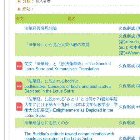
分類：
個人著者
網站：
全文
題名
法華経菩薩思想論
久保継成 (著)=
久保継成 (著)=
(著)=Tsuda, 
『法華経』から見た大乗仏教の本質
(au.)
;
松本史朗
(著)=Watana
梵文『法華経』と『妙法蓮華経』=The Sanskrit
久保継成 (著)=
Lotus Sutra and Kumarajiva's Translation
『法華経』に説かれるbodhiと
久保継成 (著)=
bodhisattva=Concepts of bodhi and bodhisattva
Depicted in the Lotus Sutra
『法華経』に説かれる"さとり"とは何か? (愛知学院
大学における第五十九回〔日本印度学仏教学会〕学
久保継成 =Kub
術大会紀要(2))=Enlightenment as Depicted in the
Lotus Sutra
法華経はなにを説くのか
久保継成
The Buddha's attitude toward communication with
久保継成 =Kub
people as depicted in the Lotus Sutra: