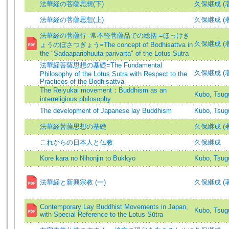
法華経の菩薩思想(下)
久保継成 (著
法華経の菩薩思想(上)
久保継成 (著
法華経の菩薩行 -常不軽菩薩品での総括-=ほっけき
久保継成 (著)=
ょうのぼさつぎょう=The concept of Bodhisattva in
the "Sadaaparibhuuta-parivarta" of the Lotus Sutra
法華経菩薩思想の基礎=The Fundamental
久保継成 (著
Philosophy of the Lotus Sutra with Respect to the
Practices of the Bodhisattva
The Reiyukai movement：Buddhism as an
Kubo, Tsug
interreligious philosophy
The development of Japanese lay Buddhism
Kubo, Tsug
法華経菩薩思想の基礎
久保継成 (著)=
これからの日本人と仏教
久保継成
Kore kara no Nihonjin to Bukkyo
Kubo, Tsug
法華経と新興宗教 (一)
久保継成 (著)=
Contemporary Lay Buddhist Movements in Japan,
Kubo, Tsu
with Special Reference to the Lotus Sūtra