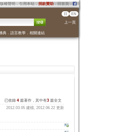
版權聲明
．
引用本站
．
捐款贊助
．
回首頁
．
日
EN
上一頁
佛典
．
語言教學
．
相關連結
已收錄
4
篇著作，其中有
3
篇全文
2012.03.05 建檔, 2012.06.22 更新