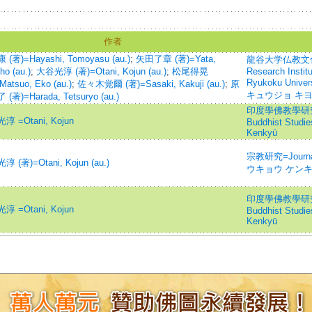
作者
(著)=Hayashi, Tomoyasu (au.)
;
矢田了章 (著)=Yata,
龍谷大学仏教文化研究
ho (au.)
;
大谷光淳 (著)=Otani, Kojun (au.)
;
松尾得晃
Research Institu
Ryukoku Uni
Matsuo, Eko (au.)
;
佐々木覚爾 (著)=Sasaki, Kakuji (au.)
;
原
キュウジョ キ
(著)=Harada, Tetsuryo (au.)
印度學佛教學研究 =Jo
 =Otani, Kojun
Buddhist Studi
Kenkyū
宗教研究=Journal 
 (著)=Otani, Kojun (au.)
ウキョウ ケン
印度學佛教學研究 =Jo
 =Otani, Kojun
Buddhist Studi
Kenkyū