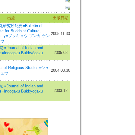
出處
出版日期
所紀要=Bulletin of
te for Buddhist Culture,
2005.11.30
versity=ブッキョウ ブンカ ケン
ヨウ
urnal of Indian and
2005.03
es=Indogaku Bukkyōgaku
of Religious Studies=シュ
2004.03.30
キュウ
urnal of Indian and
2003.12
es=Indogaku Bukkyōgaku