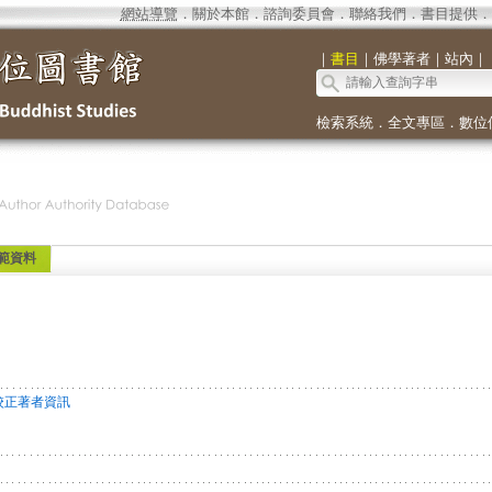
網站導覽
．
關於本館
．
諮詢委員會
．
聯絡我們
．
書目提供
．
｜
書目
｜
佛學著者
｜
站內
｜
檢索系統
．
全文專區
．
數位
範資料
校正著者資訊