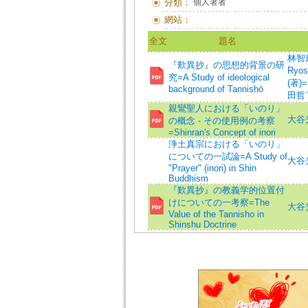
分類：
個人著者
網站：
全文
題名
林智康 
『歎異抄』の思想的背景の研
Ryos
究=A Study of ideological
(著)=
background of Tannishō
田哲了 
親鸞聖人における「いのり」
大谷光淳
の概念 - その使用例の考察
=Shinran's Concept of inori
浄土真宗における「いのり」
についての一試論=A Study of
大谷光淳
"Prayer" (inori) in Shin
Buddhism
『歎異抄』の教義学的位置付
けについての一考察=The
大谷光淳
Value of the Tannisho in
Shinshu Doctrine