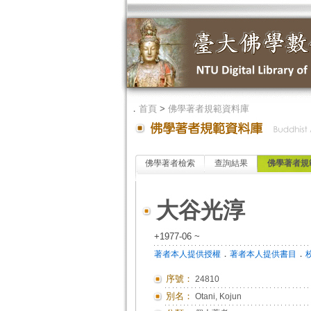
．
首頁
>
佛學著者規範資料庫
佛學著者檢索
查詢結果
佛學著者規
大谷光淳
+1977-06 ~
．
．
著者本人提供授權
著者本人提供書目
序號：
24810
別名：
Otani, Kojun