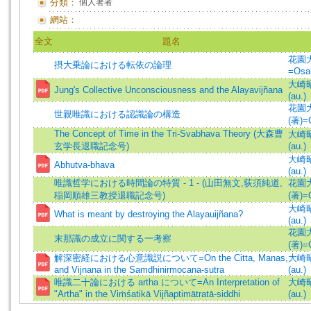
分類：
個人著者
網站：
全文
題名
花園
摂大乗論における転依の論理
=Osak
大崎昭子
Jung's Collective Unconsciousness and the Alayavijñana
(au.)
花園
世親唯識における認識論の構造
(著)=O
The Concept of Time in the Tri-Svabhava Theory (大森曹
大崎昭子
玄学長退職記念号)
(au.)
大崎昭子
Abhutva-bhava
(au.)
唯識哲学における時間論の特質 - 1 - (山田無文,荻須純道,
花園
稲岡順雄三教授退職記念号)
(著)=O
大崎昭子
What is meant by destroying the Alayauijñana?
(au.)
花園
末那識の成立に関する一考察
(著)=O
解深密経における心意識説について=On the Citta, Manas,
大崎昭子
and Vijnana in the Samdhinirmocana-sutra
(au.)
唯識二十論における artha について=An Interpretation of
大崎昭子
"Artha" in the Viṁśatikā Vijñaptimātratā-siddhi
(au.)