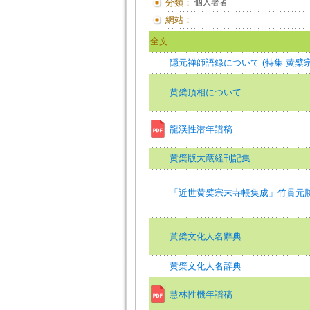
分類：
個人著者
網站：
全文
隠元禅師語録について (特集 黄檗
黄檗頂相について
龍渓性潜年譜稿
黄檗版大蔵経刊記集
「近世黄檗宗末寺帳集成」竹貫元
黃檗文化人名辭典
黄檗文化人名辞典
慧林性機年譜稿