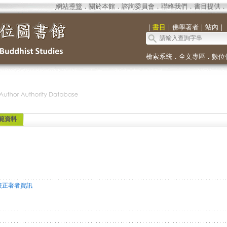
網站導覽
．
關於本館
．
諮詢委員會
．
聯絡我們
．
書目提供
．
｜
書目
｜
佛學著者
｜
站內
｜
檢索系統
．
全文專區
．
數位
範資料
校正著者資訊