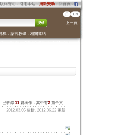
版權聲明
．
引用本站
．
捐款贊助
．
回首頁
．
日
EN
上一頁
佛典
．
語言教學
．
相關連結
已收錄
11
篇著作，其中有
2
篇全文
2012.03.05 建檔, 2012.06.22 更新