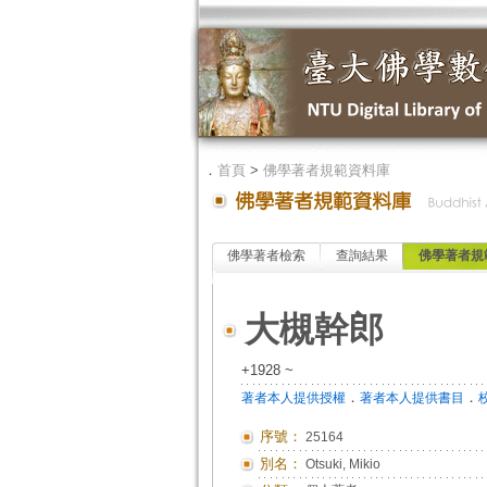
．
首頁
>
佛學著者規範資料庫
佛學著者檢索
查詢結果
佛學著者規
大槻幹郎
+1928 ~
．
．
著者本人提供授權
著者本人提供書目
序號：
25164
別名：
Otsuki, Mikio