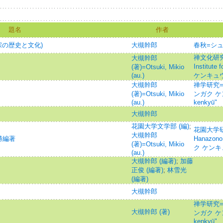
題名
作者
宗の歴史と文化)
大槻幹郎
春秋=シ
禅文化研究所紀
大槻幹郎
Institut
(著)=Otsuki, Mikio
(au.)
ケンキュ
大槻幹郎
禅学研究=St
(著)=Otsuki, Mikio
ンガク ケン
(au.)
kenkyū"
大槻幹郎
花園大学文学部 (編)
;
花園大学研究紀
大槻幹郎
勝編著
Hanazon
(著)=Otsuki, Mikio
ク ケンキ
(au.)
大槻幹郎 (編著)
;
加藤
正俊 (編著)
;
林雪光
(編著)
大槻幹郎
禅学研究=St
大槻幹郎 (著)
ンガク ケン
kenkyū"