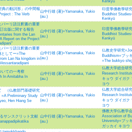
Kenkyū
聖典の動詞形」の中間報
印度學佛教學研究 =Jou
山中行雄 (著)=Yamanaka, Yukio
roject : The Verb
Buddhist Studie
(au.)
Kenkyū
たパーリ語注釈書の重要
印度學佛教學研究 =Jou
niの校訂出版に関する報告
山中行雄 (著)=Yamanaka, Yukio
Buddhist Studie
ntaries from the Lan
(au.)
Kenkyū
A Report on the Project
adipani"
たパーリ語注釈書の重要
仏教史学研究=Journal
山中行雄 (著)=Yamanaka, Yukio
を例としてー=The
Buddhism=ブ
(au.)
 from Lan Na kingdom in
=The bukkyo shi
 Vessantaradipani
仏教大学総合研究所紀要
ついての一考察
Research Institu
山中行雄 (著)=Yamanaka, Yukio
h In Amitabha In
(au.)
キョウ ダイガク
ヨウ
仏教大学総合研究所紀要
て （仏教部門基礎研究
Research Institu
山中行雄 (著)=Yamanaka, Yukio
liminary Study
(au.)
キョウ ダイガク
yeo, Hen Hiang Se
ヨウ
佛教大学仏教学会紀要=B
Association of B
に引用されるサンスクリット文献
山中行雄 (著)=Yamanaka, Yukio
University
hanappadipikatika
(au.)
ガッカイ キヨウ
mokkhando