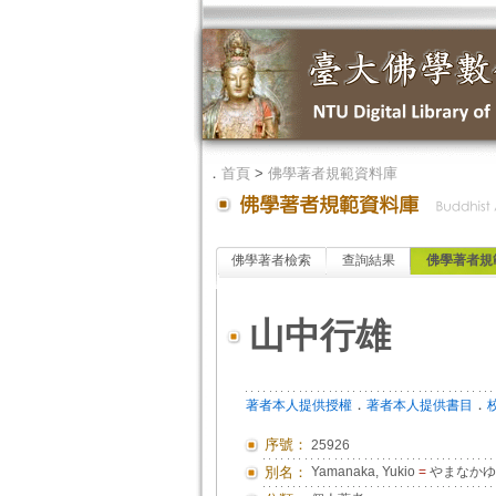
．
首頁
>
佛學著者規範資料庫
佛學著者檢索
查詢結果
佛學著者規
山中行雄
．
．
著者本人提供授權
著者本人提供書目
序號：
25926
別名：
Yamanaka, Yukio
=
やまなかゆ