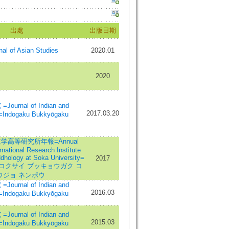
出處
出版日期
nal of Asian Studies
2020.01
2020
rnal of Indian and
2017.03.20
s=Indogaku Bukkyōgaku
高等研究所年報=Annual
rnational Research Institute
dhology at Soka University=
2017
 コクサイ ブッキョウガク コ
ウジョ ネンポウ
rnal of Indian and
2016.03
s=Indogaku Bukkyōgaku
rnal of Indian and
2015.03
s=Indogaku Bukkyōgaku