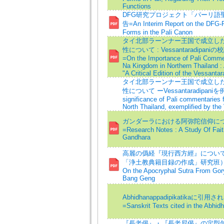
Functions
DFG研究プロジェクト「パーリ語
告=An Interim Report on the DFG-P
Forms in the Pali Canon
タイ北部ラーンナー王国で成立し
性について : Vessantaradipa
=On the Importance of Pali Comme
Na Kingdom in Northern Thailand : 
"A Critical Edition of the Vessantar
タイ北部ラーンナー王国で成立し
性について ーVessantaradipani
significance of Pali commentaries
North Thailand, exemplified by the
ガンダーラにおける阿弥陀信仰に
=Research Notes : A Study Of Fait
Gandhara
高麗の僞経『現行西方經』につい
「浄土教典籍目録の作成」研究班）=A Pre
On the Apocryphal Sutra From Gor
Bang Geng
Abhidhanappadipikatika
=Sanskrit Texts cited in the Abhid
『長老偈』・『長老尼偈』の定型句 ta