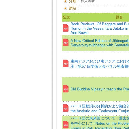
分類：
個人著者
網站：
全文
題名
Book Reviews: Of Beggars and Bud
Humor in the Vessantara Jataka in
Ann Bowie
A New Critical Edition of Jñānagar
Satyadvayavibhaṅga with Śāntara
東南アジアおよび南アジアにおけ
承（第67 回学術大会パネル発表報
Did Buddha Vipasyin teach the Pr
パーリ語動詞の分析的および融合的
the Analytic and Coalescent Conjug
パーリ語の未来形について : 過
を中心にして=Notes on the Problemat
Forms in Pali, Regarding Their Pre