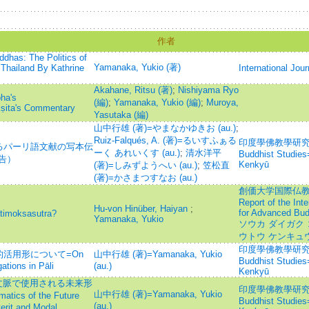
作者
dhas: The Politics of
Yamanaka, Yukio (著)
 Thailand By Kathrine
International Jour
Akahane, Ritsu (著)
;
Nishiyama Ryo
bha's
(編)
;
Yamanaka, Yukio (編)
;
Muroya,
kṣita's Commentary
Yasutaka (編)
山中行雄 (著)=やまなかゆきお (au.)
;
Ruiz-Falqués, A. (著)=るいすふぁる
印度學佛教學研究 =Jou
るパーリ語文献の写本伝
ーく あれいくす (au.)
;
清水洋平
Buddhist Studie
告）
Kenkyū
(著)=しみずようへい (au.)
;
笠松直
(著)=かさまつすなお (au.)
創価大学国際仏教学
Report of the Inte
Hu-von Hinüber, Haiyan
;
for Advanced Bud
atimoksasutra?
Yamanaka, Yukio
ソウカ ダイガク
ウトウ ケンキュ
印度學佛教學研究 =Jou
活用形について=On
山中行雄 (著)=Yamanaka, Yukio
Buddhist Studie
ations in Pāli
(au.)
Kenkyū
去文脈で使用される未来形
印度學佛教學研究 =Jou
山中行雄 (著)=Yamanaka, Yukio
ics of the Future
Buddhist Studie
(au.)
terit and Modal