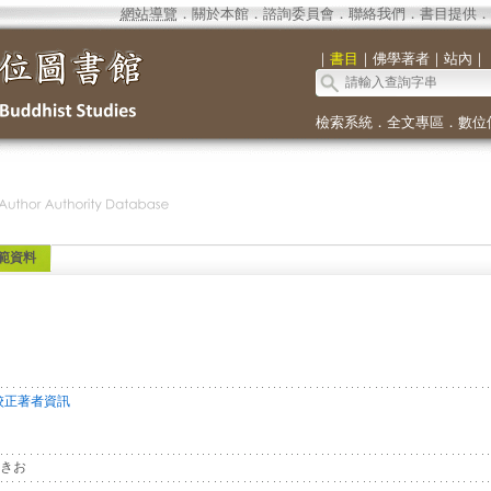
網站導覽
．
關於本館
．
諮詢委員會
．
聯絡我們
．
書目提供
．
｜
書目
｜
佛學著者
｜
站內
｜
檢索系統
．
全文專區
．
數位
範資料
校正著者資訊
きお