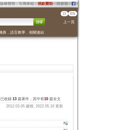
版權聲明
．
引用本站
．
捐款贊助
．
回首頁
．
日
EN
上一頁
佛典
．
語言教學
．
相關連結
已收錄
13
篇著作，其中有
10
篇全文
2012.03.05 建檔, 2022.05.10 更新