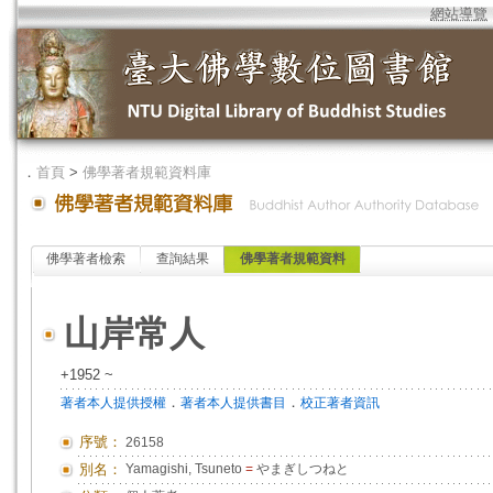
網站導覽
．
首頁
>
佛學著者規範資料庫
佛學著者檢索
查詢結果
佛學著者規範資料
山岸常人
+1952 ~
．
．
著者本人提供授權
著者本人提供書目
校正著者資訊
序號：
26158
別名：
Yamagishi, Tsuneto
=
やまぎしつねと