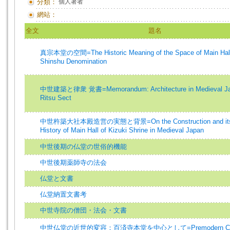
分類：
個人著者
網站：
全文
題名
真宗本堂の空間=The Historic Meaning of the Space of Main Halls
Shinshu Denomination
中世建築と律衆 覚書=Memorandum: Architecture in Medieval Jap
Ritsu Sect
中世杵築大社本殿造営の実態と背景=On the Construction and its 
History of Main Hall of Kizuki Shrine in Medieval Japan
中世後期の仏堂の世俗的機能
中世後期薬師寺の法会
仏堂と文書
仏堂納置文書考
中世寺院の僧団・法会・文書
中世仏堂の近世的変容：百済寺本堂を中心として=Premodern Chang