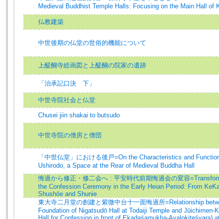
Medieval Buddhist Temple Halls: Focusing on the Main Hall of K
仏教建築
中世後期の仏堂の世俗的機能について
上醍醐寺総画図と上醍醐の院家の遺跡
「治承記口決 下」
中世寺院社会と仏堂
Chusei jiin shakai to butsudo
中世寺院の僧房と僧団
「中世仏堂」における後戸=On the Characteristics and Function
Ushirodo, a Space at the Rear of Medieval Buddha Hall
悔過から修正・修二会へ : 平安時代前期悔過会の変容=Transformat
the Confession Ceremony in the Early Heian Period: From KeKa
Shushōe and Shunie
東大寺二月堂の創建と紫微中台十一面悔過所=Relationship betwee
Foundation of Nigatsudō Hall at Todaiji Temple and Jūichimen-
Hall for Confession in front of Ekadaśamukha-Avalokiteśvara) at