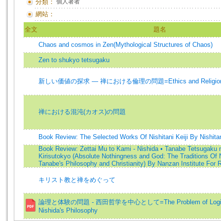
分類：
個人著者
網站：
全文
題名
Chaos and cosmos in Zen(Mythological Structures of Chaos)
Zen to shukyo tetsugaku
新しい価値の探求 ― 禅における倫理の問題=Ethics and Religio
禅における混沌(カオス)の問題
Book Review: The Selected Works Of Nishitani Keiji By Nishitan
Book Review: Zettai Mu to Kami - Nishida • Tanabe Tetsugaku 
Kirisutokyo (Absolute Nothingness and God: The Traditions Of 
Tanabe's Philosophy and Christianity) By Nanzan Institute For R
キリスト教と禅をめぐって
論理と体験の問題 - 西田哲学を中心として=The Problem of Logic an
Nishida's Philosophy