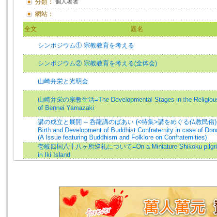
分類：
個人著者
網站：
全文
題名
シンポジウム① 宗教教育を考える
シンポジウム② 宗教教育を考える(全体会)
山崎弁栄と光明会
山崎弁栄の宗教生活=The Developmental Stages in the Religious
of Bennei Yamazaki
講の成立と展開 -- 呑龍講のばあい (<特集>講をめぐる仏教民俗)=
Birth and Development of Buddhist Confraternity in case of Don
(A Issue featuring Buddhism and Folklore on Confraternities)
壱岐四国八十八ヶ所巡礼について=On a Miniature Shikoku pilgri
in Iki Island