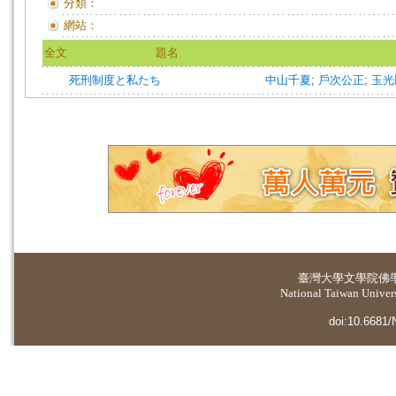
分類：
網站：
全文
題名
死刑制度と私たち
中山千夏
;
戶次公正
;
玉光
臺灣大學
文學院佛
National Taiwan Universi
doi:10.6681