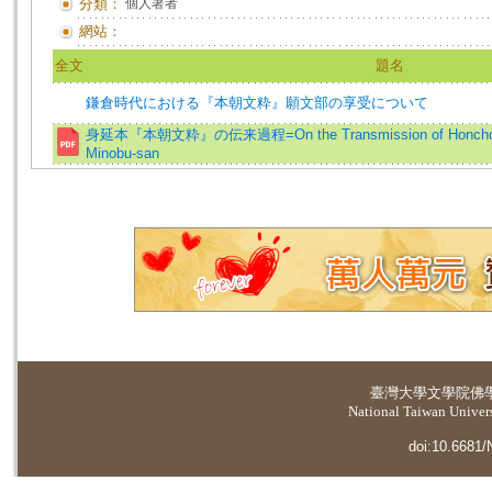
分類：
個人著者
網站：
全文
題名
鎌倉時代における『本朝文粋』願文部の享受について
身延本『本朝文粋』の伝来過程=On the Transmission of Honcho-monz
Minobu-san
臺灣大學
文學院佛
National Taiwan Universi
doi:10.6681