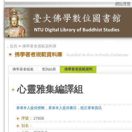
網站導覽
．
首頁
>
佛學著者規範資料庫
佛學著者檢索
查詢結果
佛學著者規範資料
心靈雅集編譯組
．
．
著者本人提供授權
著者本人提供書目
校正著者資訊
序號：
27838
別名：