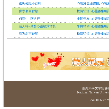
佛教知識小百科
心靈雅集編譯組
;
心靈
佛學名言智慧
松濤弘道
;
心靈雅集編
何謂生--阿含經
金岡秀友
;
心靈雅集編
活人禪--啟發心靈福澤增長
平田精耕
;
心靈雅集編
釋迦名言智慧
松濤弘道
;
心靈雅集編
臺灣大學
文學院佛
National Taiwan Universi
doi:10.6681