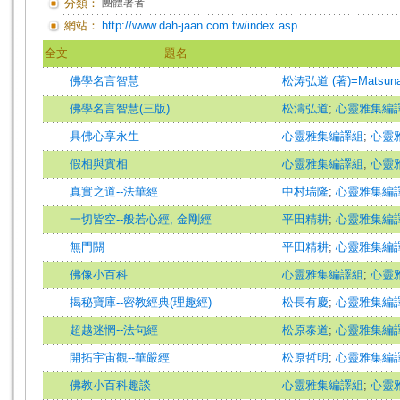
分類：
團體著者
網站：
http://www.dah-jaan.com.tw/index.asp
全文
題名
佛學名言智慧
松涛弘道 (著)=Matsunami
佛學名言智慧(三版)
松濤弘道
;
心靈雅集編
具佛心享永生
心靈雅集編譯組
;
心靈
假相與實相
心靈雅集編譯組
;
心靈
真實之道--法華經
中村瑞隆
;
心靈雅集編
一切皆空--般若心經, 金剛經
平田精耕
;
心靈雅集編
無門關
平田精耕
;
心靈雅集編
佛像小百科
心靈雅集編譯組
;
心靈
揭秘寶庫--密教經典(理趣經)
松長有慶
;
心靈雅集編
超越迷惘--法句經
松原泰道
;
心靈雅集編
開拓宇宙觀--華嚴經
松原哲明
;
心靈雅集編
佛教小百科趣談
心靈雅集編譯組
;
心靈