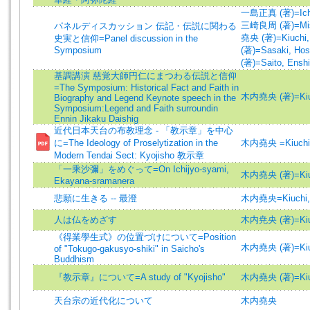
一島正真 (著)=Ichis
三崎良周 (著)=Misak
パネルディスカッション 伝記・伝説に関わる
堯央 (著)=Kiuchi, 
史実と信仰=Panel discussion in the
Symposium
(著)=Sasaki, Hose
(著)=Saito, Enshi
基調講演 慈覚大師円仁にまつわる伝説と信仰
=The Symposium: Historical Fact and Faith in
木内堯央 (著)=Kiuch
Biography and Legend Keynote speech in the
Symposium:Legend and Faith surroundin
Ennin Jikaku Daishig
近代日本天台の布教理念 - 「教示章」を中心
に=The Ideology of Proselytization in the
木内堯央 =Kiuchi
Modern Tendai Sect: Kyojisho 教示章
「一乘沙彌」をめぐって=On Ichijyo-syami,
木内堯央 (著)=Kiuch
Ekayana-sramanera
悲願に生きる -- 最澄
木内堯央=Kiuchi,
人は仏をめざす
木内尭央 (著)=Kiuch
《得業學生式》の位置づけについて=Position
木内堯央 (著)=Kiuch
of "Tokugo-gakusyo-shiki" in Saicho's
Buddhism
『教示章』について=A study of "Kyojisho"
木内堯央 (著)=Kiuch
天台宗の近代化について
木内堯央