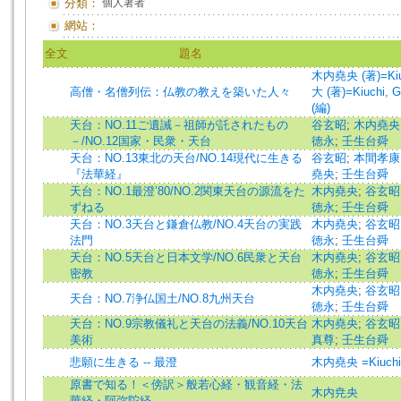
分類：
個人著者
網站：
全文
題名
木内堯央 (著)=Kiuch
高僧・名僧列伝：仏教の教えを築いた人々
大 (著)=Kiuchi, Gy
(編)
天台：NO.11ご遺誡－祖師が託されたもの
谷玄昭
;
木内堯央
－/NO.12国家・民衆・天台
徳永
;
壬生台舜
天台：NO.13東北の天台/NO.14現代に生きる
谷玄昭
;
本間孝康
『法華経』
堯央
;
壬生台舜
天台：NO.1最澄’80/NO.2関東天台の源流をた
木内堯央
;
谷玄昭
ずねる
徳永
;
壬生台舜
天台：NO.3天台と鎌倉仏教/NO.4天台の実践
木内堯央
;
谷玄昭
法門
徳永
;
壬生台舜
天台：NO.5天台と日本文学/NO.6民衆と天台
木内堯央
;
谷玄昭
密教
徳永
;
壬生台舜
木内堯央
;
谷玄昭
天台：NO.7浄仏国土/NO.8九州天台
徳永
;
壬生台舜
天台：NO.9宗教儀礼と天台の法義/NO.10天台
木内堯央
;
谷玄昭
美術
真尊
;
壬生台舜
悲願に生きる -- 最澄
木内堯央 =Kiuchi
原書で知る！＜傍訳＞般若心経・観音経・法
木内尭央
華経・阿弥陀経