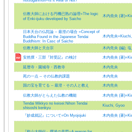
hotsuganmon--Is it Real or Not?
伝教大師における円機已熟の論理=The logic
木内堯央 (著)=Kiuch
of Enki-ijuku developed by Saicho
日本天台の仏陀論 -- 最澄の場合 =Concept of
木内尭央=Kiuchi,
Buddha Found in the Japanese Tendai
Buddhism: In Casc of Saicho
伝教大師と天台宗
木内尭央 (編)
;
塩
安然撰・三部『対受記』の検討
木内堯央 (著)=Kiuch
延暦寺・園城寺・西教寺
木内尭央
死の一点 -- その仏教的課題
木内尭央
国の宝を育てる -- 最澄・その人と教え
木内尭央
伝教大師がとらえた仏教の機能
木内尭央 (著)=Kiuch
Tendai Mikkyo no keisei:Nihon Tendai
Kiuchi, Gyoo
shisoshi kenkyu
『妙成就記』について=On Myojojuki
木内堯央 (著)=Kiuch
『叡山大師伝』撰述の意図=A reason for