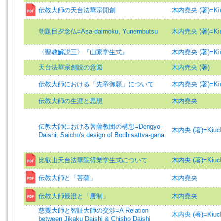
伝教大師の天台法華宗開創
木内堯央 (著)=Kiuch
朝題目夕念仏=Asa-daimoku, Yunembutsu
木内尭央 (著)=Kiuch
〈聖教解説三〉『山家学生式』
木内堯央 (著)=Kiuch
天台法華宗創設の意図
木内尭央 (著)
伝教大師における「先帝御願」について
木内堯央 (著)=Kiuch
伝教大師の生涯と思想
木内堯央
伝教大師における菩薩教団の構想=Dengyo-
木内央 (著)=Kiuchi,
Daishi, Saicho's design of Bodhisattva-gana
比叡山天台法華院得業学生式について
木内央 (著)=Kiuchi,
伝教大師と「菩薩」
木内堯央
伝教大師最澄と「唐制」
木内堯央
慈覺大師と智証大師の交涉=A Relation
木内央 (著)=Kiuchi,
between Jikaku Daishi & Chisho Daishi