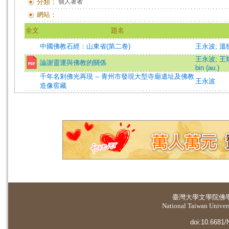
分類：
個人著者
網站：
全文
題名
中國佛教石經：山東省(第二卷)
王永波
;
溫
王永波
;
王輝
論謝靈運與佛教的關係
bin (au.)
千年名剎佛光再現 -- 青州市發現大型寺廟遺址及佛教
王永波
造像窖藏
臺灣大學
文學院佛
National Taiwan Universi
doi:10.6681