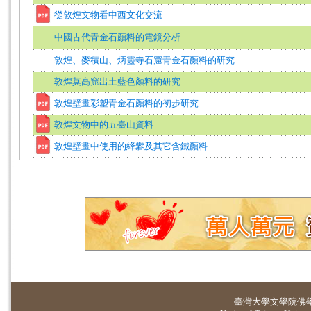
從敦煌文物看中西文化交流
中國古代青金石顏料的電鏡分析
敦煌、麥積山、炳靈寺石窟青金石顏料的研究
敦煌莫高窟出土藍色顏料的研究
敦煌壁畫彩塑青金石顏料的初步研究
敦煌文物中的五臺山資料
敦煌壁畫中使用的絳礬及其它含鐵顏料
臺灣大學
文學院佛