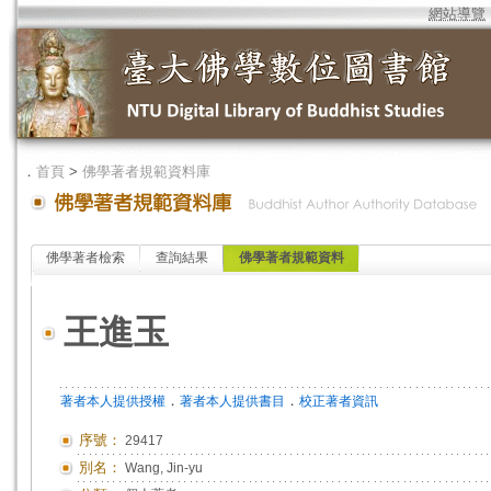
網站導覽
．
首頁
>
佛學著者規範資料庫
佛學著者檢索
查詢結果
佛學著者規範資料
王進玉
．
．
著者本人提供授權
著者本人提供書目
校正著者資訊
序號：
29417
別名：
Wang, Jin-yu