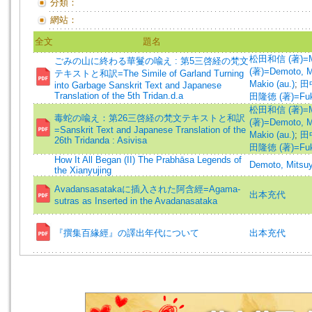
分類：
網站：
全文
題名
松田和信 (著)=Mat
ごみの山に終わる華鬘の喩え : 第5三啓経の梵文
(著)=Demoto, Mi
テキストと和訳=The Simile of Garland Turning
Makio (au.)
;
田中
into Garbage Sanskrit Text and Japanese
Translation of the 5th Tridan.d.a
田隆徳 (著)=Fukit
松田和信 (著)=Mat
毒蛇の喩え：第26三啓経の梵文テキストと和訳
(著)=Demoto, Mi
=Sanskrit Text and Japanese Translation of the
Makio (au.)
;
田中
26th Tridanda : Asivisa
田隆徳 (著)=Fukit
How It All Began (II) The Prabhāsa Legends of
Demoto, Mitsu
the Xianyujing
Avadansasatakaに插入された阿含經=Agama-
出本充代
sutras as Inserted in the Avadanasataka
『撰集百緣經』の譯出年代について
出本充代