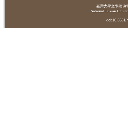
臺灣大學
文學院佛
National Taiwan Universi
doi:10.6681