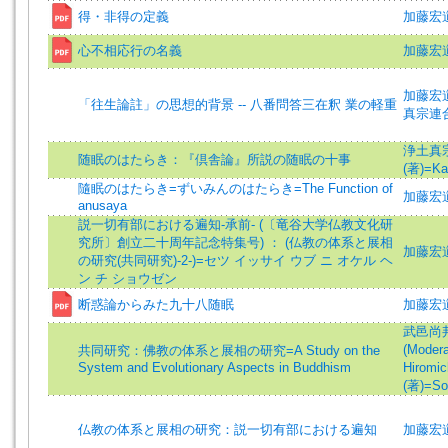
得・非得の定義
加藤宏道 (
心不相応行の名義
加藤宏道 (
加藤宏道 (
「往生論註」の思想的背景 -- 八番問答三在釈 業の軽重
真宗連
浄土真
随眠のはたらき：『倶舎論』所説の随眠の十事
(著)=Kat
隨眠のはたらき=ずいみんのはたらき=The Function of
加藤宏道 =
anusaya
説一切有部における遍知-承前- (〔竜谷大学仏教文化研
究所〕創立二十周年記念特集号) ： (仏教の体系と展相
加藤宏
の研究(共同研究)-2-)=セツ イッサイ ウブ ニ オケル ヘ
ン チ ショウゼン
断惑論からみた九十八随眠
加藤宏道 (
武邑尚邦 
(Modera
共同研究：佛教の体系と展相の研究=A Study on the
System and Evolutionary Aspects in Buddhism
Hiromich
(著)=Som
仏教の体系と展相の研究：説一切有部における遍知
加藤宏道 (