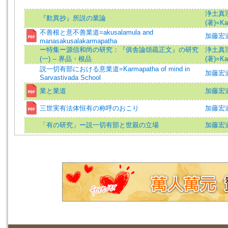
浄土真
『歎異抄』所説の業論
(著)=Kat
不善根と意不善業道=akusalamula and
加藤宏道 (
manasakusalakarmapatha
ー特集ー源信和尚の研究：『俱舎論頌疏正文』の研究
浄土真
(一) -- 界品・根品
(著)=Kat
説一切有部における意業道=Karmapatha of mind in
加藤宏道 (
Sarvastivada School
業と業道
加藤宏道 (
三世実有法体恒有の称呼のおこり
加藤宏道 (
「有の研究」ー説一切有部と世親の立場
加藤宏