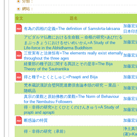
分類：
網站：
全文
題名
加藤宏道 (
有為の四相の定義=The definition of Samskrta-laksana
日本印
アビダルマ仏教における生命観 -- 命根の研究=あびだる
加藤宏道 =
まぶっきょうにおけるせいめいかん=A Study of the
Life-force in the Abhidharma Buddhism
三世実有と法体恒有=The elements really exist eternally
加藤宏道 (
throughout the three ages
経量部の種子説に関する異説とその是非=The Bija
加藤宏道 (
Theory of the Sautrantika
得と種子=とくとしゅじ=Praapti and Biija
加藤宏道 (
梵本蔵訳漢訳合璧阿毘達磨倶舎論本頌の研究 -- 業品・
加藤宏
随眠品
真宗の業觀と原始佛教の業觀=The Norm of Behaviour
加藤宏道 (
for the Nembutsu Followers
得・非得の研究=とくひとくのけんきゅう=A Study of
加藤宏道 =
prapti and aprapti
断惑論の特質
加藤宏道 (
浄土真
得・非得の研究（承前）
(著)=Kat